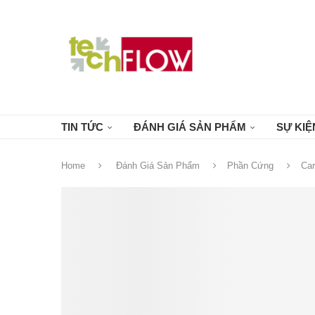
TIN TỨC
ĐÁNH GIÁ SẢN PHẨM
SỰ KIỆ
Home
Đánh Giá Sản Phẩm
Phần Cứng
Ca