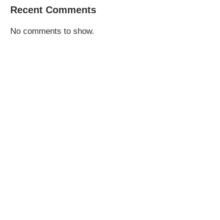
Recent Comments
No comments to show.
TRÊN TAY ASUS PROART GEFORCE
ĐẬP HỘP NHANH ASUS
RTX 4080 16GB...
RADEON RX 7900...
June 7, 2023
January 12, 2023