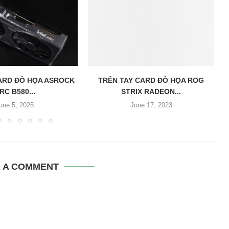
ARD ĐỒ HỌA ASROCK
TRÊN TAY CARD ĐỒ HỌA ROG
RC B580...
STRIX RADEON...
une 5, 2025
June 17, 2023
E A COMMENT