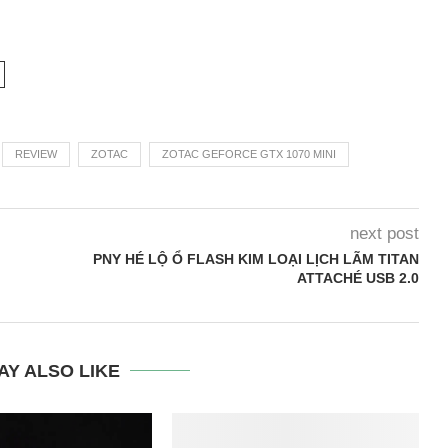
REVIEW
ZOTAC
ZOTAC GEFORCE GTX 1070 MINI
next post
PNY HÉ LỘ Ổ FLASH KIM LOẠI LỊCH LÃM TITAN
ATTACHÉ USB 2.0
AY ALSO LIKE