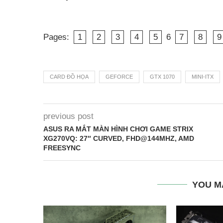
Pages:
1
2
3
4
5
6
7
8
9
CARD ĐỒ HỌA
GEFORCE
GTX 1070
MINI-ITX
previous post
ASUS RA MẮT MÀN HÌNH CHƠI GAME STRIX
XG270VQ: 27″ CURVED, FHD@144MHZ, AMD
FREESYNC
YOU M