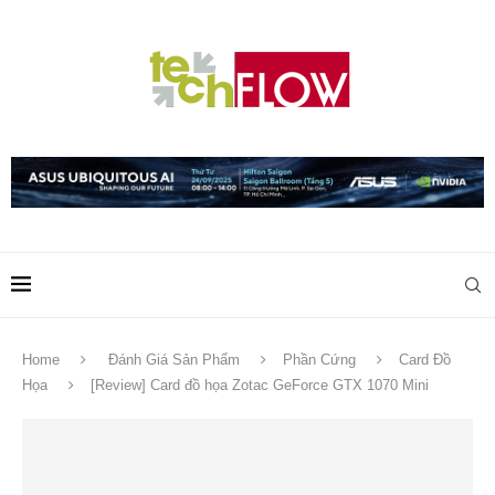
Home
Đánh Giá Sản Phẩm
Phần Cứng
Card Đồ
Họa
[Review] Card đồ họa Zotac GeForce GTX 1070 Mini