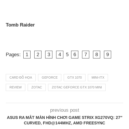
Tomb Raider
Pages:
1
2
3
4
5
6
7
8
9
CARD ĐỒ HỌA
GEFORCE
GTX 1070
MINI-ITX
REVIEW
ZOTAC
ZOTAC GEFORCE GTX 1070 MINI
previous post
ASUS RA MẮT MÀN HÌNH CHƠI GAME STRIX XG270VQ: 27″
CURVED, FHD@144MHZ, AMD FREESYNC