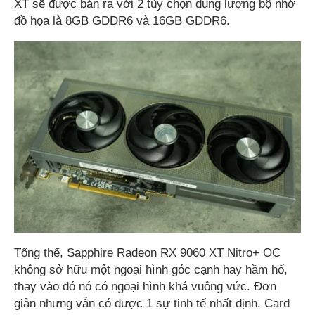
XT sẽ được bán ra với 2 tùy chọn dung lượng bộ nhớ
đồ họa là 8GB GDDR6 và 16GB GDDR6.
Tổng thể, Sapphire Radeon RX 9060 XT Nitro+ OC
không sở hữu một ngoại hình góc cạnh hay hầm hố,
thay vào đó nó có ngoại hình khá vuông vức. Đơn
giản nhưng vẫn có được 1 sự tinh tế nhất định. Card