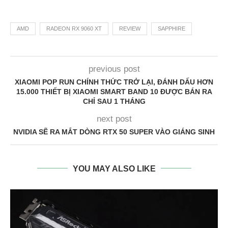
AMD
RADEON RX 9060 XT
REVIEW
SAPPHIRE
previous post
XIAOMI POP RUN CHÍNH THỨC TRỞ LẠI, ĐÁNH DẤU HƠN
15.000 THIẾT BỊ XIAOMI SMART BAND 10 ĐƯỢC BÁN RA
CHỈ SAU 1 THÁNG
next post
NVIDIA SẼ RA MẮT DÒNG RTX 50 SUPER VÀO GIÁNG SINH
YOU MAY ALSO LIKE