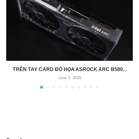
TRÊN TAY CARD ĐỒ HỌA ASROCK ARC B580...
June 5, 2025