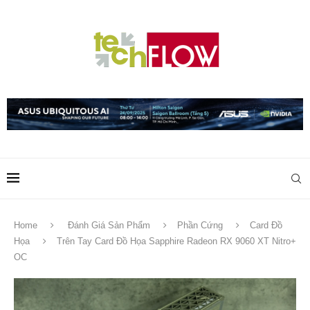
Home
Đánh Giá Sản Phẩm
Phần Cứng
Card Đồ
Họa
Trên Tay Card Đồ Họa Sapphire Radeon RX 9060 XT Nitro+
OC