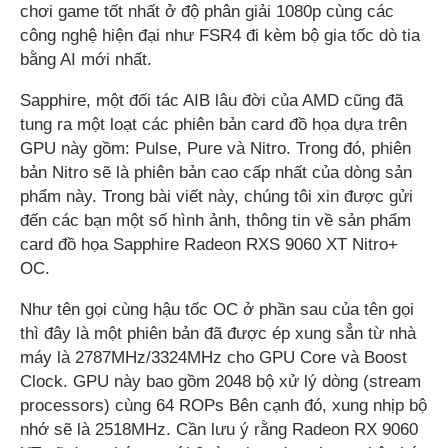
chơi game tốt nhất ở độ phân giải 1080p cùng các
công nghệ hiện đại như FSR4 đi kèm bộ gia tốc dò tia
bằng AI mới nhất.
Sapphire, một đối tác AIB lâu đời của AMD cũng đã
tung ra một loạt các phiên bản card đồ họa dựa trên
GPU này gồm: Pulse, Pure và Nitro. Trong đó, phiên
bản Nitro sẽ là phiên bản cao cấp nhất của dòng sản
phẩm này. Trong bài viết này, chúng tôi xin được gửi
đến các bạn một số hình ảnh, thông tin về sản phẩm
card đồ họa Sapphire Radeon RXS 9060 XT Nitro+
OC.
Như tên gọi cùng hậu tốc OC ở phần sau của tên gọi
thì đây là một phiên bản đã được ép xung sẳn từ nhà
máy là 2787MHz/3324MHz cho GPU Core và Boost
Clock. GPU này bao gồm 2048 bộ xử lý dòng (stream
processors) cùng 64 ROPs Bên cạnh đó, xung nhịp bộ
nhớ sẽ là 2518MHz. Cần lưu ý rằng Radeon RX 9060