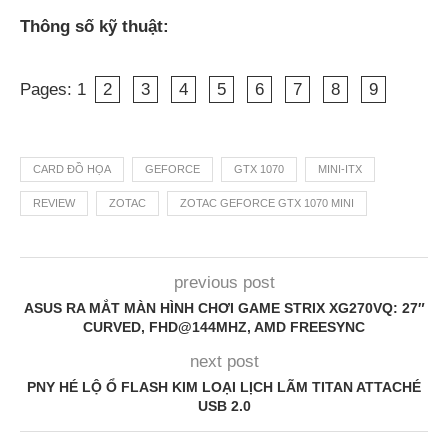
Thông số kỹ thuật:
Pages:
1
2
3
4
5
6
7
8
9
CARD ĐỒ HỌA
GEFORCE
GTX 1070
MINI-ITX
REVIEW
ZOTAC
ZOTAC GEFORCE GTX 1070 MINI
previous post
ASUS RA MẮT MÀN HÌNH CHƠI GAME STRIX XG270VQ: 27″
CURVED, FHD@144MHZ, AMD FREESYNC
next post
PNY HÉ LỘ Ổ FLASH KIM LOẠI LỊCH LÃM TITAN ATTACHÉ
USB 2.0