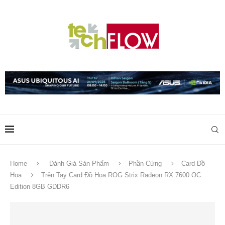
Home
Đánh Giá Sản Phẩm
Phần Cứng
Card Đồ
Họa
Trên Tay Card Đồ Họa ROG Strix Radeon RX 7600 OC
Edition 8GB GDDR6