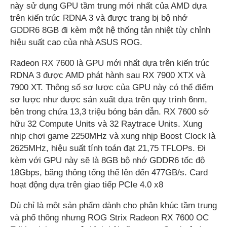
này sử dụng GPU tầm trung mới nhất của AMD dựa
trên kiến trúc RDNA 3 và được trang bị bộ nhớ
GDDR6 8GB đi kèm một hệ thống tản nhiệt tùy chỉnh
hiệu suất cao của nhà ASUS ROG.
Radeon RX 7600 là GPU mới nhất dựa trên kiến trúc
RDNA 3 được AMD phát hành sau RX 7900 XTX và
7900 XT. Thông số sơ lược của GPU này có thể điểm
sơ lược như được sản xuất dựa trên quy trình 6nm,
bên trong chứa 13,3 triệu bóng bán dẫn. RX 7600 sở
hữu 32 Compute Units và 32 Raytrace Units. Xung
nhịp chơi game 2250MHz và xung nhịp Boost Clock là
2625MHz, hiệu suất tính toán đạt 21,75 TFLOPs. Đi
kèm với GPU này sẽ là 8GB bộ nhớ GDDR6 tốc độ
18Gbps, băng thông tổng thể lên đến 477GB/s. Card
hoạt động dựa trên giao tiếp PCIe 4.0 x8
Dù chỉ là một sản phẩm dành cho phân khúc tầm trung
và phổ thông nhưng ROG Strix Radeon RX 7600 OC