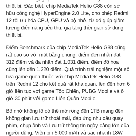
thiết bị. Đặc biệt, chip MediaTek Helio G88 còn sở
hữu công nghệ HyperEngine 2.0 Lite, cho phép Redmi
12 tối ưu hóa CPU, GPU và bộ nhớ, từ đó giúp giảm
lượng điện năng tiêu thụ, gia tăng thời gian sử dụng
thiết bị.
Điểm Benchmark của chip MediaTek Helio G88 cũng
rất cao so với mặt bằng chung, điểm đơn nhân đạt
312 điểm và đa nhân đạt 1.031 điểm, điểm đồ họa
cũng lên đến 1.220 điểm. Quá trình trải nghiệm một số
tựa game quen thuộc với chip MediaTek Helio G88
trên Redmi 12 cho kết quả rất khả quan, lên đến hơn 6
giờ liên tục với game Tốc Chiến, PUBG Mobile và 6
giờ 30 phút với game Liên Quân Mobile.
Bộ nhớ khổng lồ có thể mở rộng đến 1TB mang đến
không gian lưu trữ thoải mái, đáp ứng nhu cầu quay
phim, chụp ảnh và lưu trữ thông tin ngày càng lớn của
người dùng. Viên pin 5.000 mAh và sạc nhanh 18W