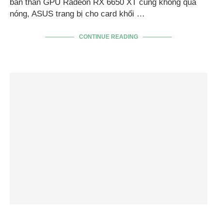
bản thân GPU Radeon RX 6650 XT cũng không quá
nóng, ASUS trang bị cho card khối …
CONTINUE READING