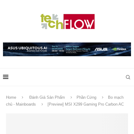
Home
Đánh Giá Sản Phẩm
Phần Cứng
Bo mạch
chủ - Mainboards
[Preview] MSI X299 Gaming Pro Carbon AC