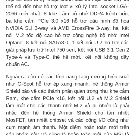
thể nói đến như hỗ trợ loạt vi xử lý Intel socket LGA-
2066 mới nhất. 8 khe cắm bộ nhớ DDR4 kênh bốn,
ba khe cắm PCIe 3.0 x16 hỗ trợ cấu hình đồ họa
NVIDIA SLI 3-way và AMD CrossFire 3-way, hai kết
nối M.2 tốc độ cao hỗ trợ công nghệ bộ nhớ Intel
Optane, 8 kết nối SATA3.0, 1 kết nối U.2 hỗ trợ các
giải pháp lưu trữ Intel 750 seri, kết nối USB 3.1 Gen 2
Type-A và Type-C thế hệ mới, kết nối không dây
chuẩn AC.
Ngoài ra còn có các tính năng tang cường hiệu suất
như G-Spot hỗ trợ ép xung nhanh, hệ thống Armor
Shield bảo vệ các thành phần quan trọng như khe cắm
Ram, khe cắm PCIe x16, kết nối U.2 và M.2 Shield
làm mát cho các thanh nhớ M.2 và dĩ nhiên là phải
nhắc đến hệ thống Armor Shield cho tản nhiệt
MosFET, tản nhiệt chipset và các cổng I/O cũng như
cụm mạnh âm thanh. Một điểm hoàn toàn mới trên
sản phẩm này và cũng là hoàn toàn mới của MSI là