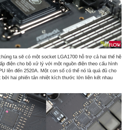
 chúng ta sẽ có một socket LGA1700 hỗ trợ cả hai thế hệ
p điện cho bộ xử lý với một nguồn điện theo cấu hình
PU lên đến 2520A. Một con số có thể nó là quá đủ cho
i hai phiến tản nhiệt kích thước lớn liên kết nhau