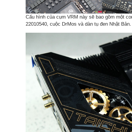
Cấu hình của cụm VRM này sẽ bao gồm một co
22010540, cuộc DrMos và dàn tụ đen Nhật Bản.