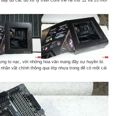
 đầy đủ các bộ xử lý Intel Core thế hệ thứ 12 và 13 mới
đựng to nạc, với những hoa văn mang đầy sự huyền bí.
hân vật chính thông qua lớp nhựa trong để có một cái