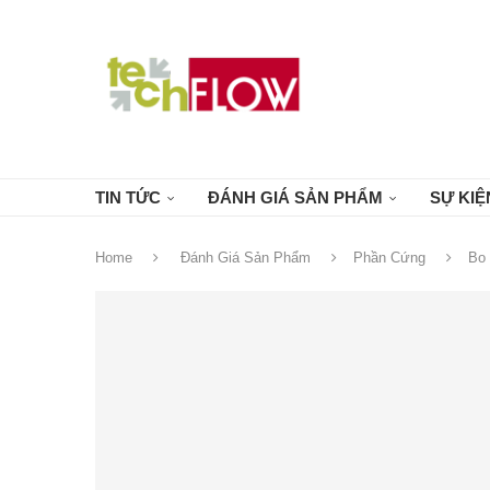
TIN TỨC
ĐÁNH GIÁ SẢN PHẨM
SỰ KIỆ
Home
Đánh Giá Sản Phẩm
Phần Cứng
Bo 