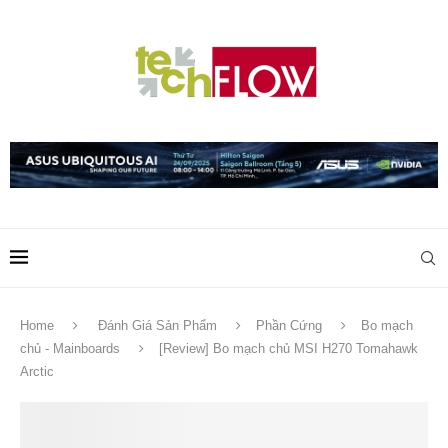
Home
Đánh Giá Sản Phẩm
Phần Cứng
Bo mạch
chủ - Mainboards
[Review] Bo mạch chủ MSI H270 Tomahawk
Arctic