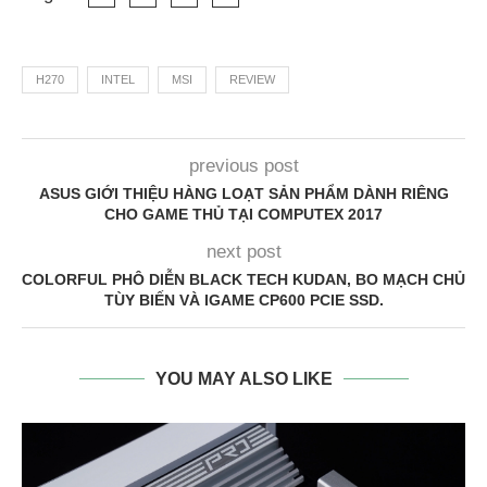
H270
INTEL
MSI
REVIEW
previous post
ASUS GIỚI THIỆU HÀNG LOẠT SẢN PHẨM DÀNH RIÊNG
CHO GAME THỦ TẠI COMPUTEX 2017
next post
COLORFUL PHÔ DIỄN BLACK TECH KUDAN, BO MẠCH CHỦ
TÙY BIẾN VÀ IGAME CP600 PCIE SSD.
YOU MAY ALSO LIKE