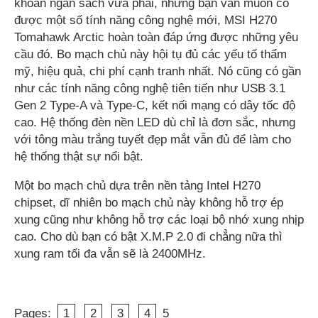
khoản ngân sách vừa phải, nhưng bạn vẫn muốn có
được một số tính năng công nghệ mới, MSI H270
Tomahawk Arctic hoàn toàn đáp ứng được những yêu
cầu đó. Bo mạch chủ này hội tụ đủ các yếu tố thẩm
mỹ, hiệu quả, chi phí cạnh tranh nhất. Nó cũng có gần
như các tính năng công nghệ tiên tiến như USB 3.1
Gen 2 Type-A và Type-C, kết nối mạng có dây tốc độ
cao. Hệ thống đèn nền LED dù chỉ là đơn sắc, nhưng
với tông màu trắng tuyết đẹp mắt vẫn đủ để làm cho
hệ thống thật sự nổi bật.
Một bo mạch chủ dựa trên nền tảng Intel H270
chipset, dĩ nhiên bo mạch chủ này không hỗ trợ ép
xung cũng như không hỗ trợ các loại bộ nhớ xung nhịp
cao. Cho dù bạn có bật X.M.P 2.0 đi chẳng nữa thì
xung ram tối đa vẫn sẽ là 2400MHz.
Pages:
1
2
3
4
5