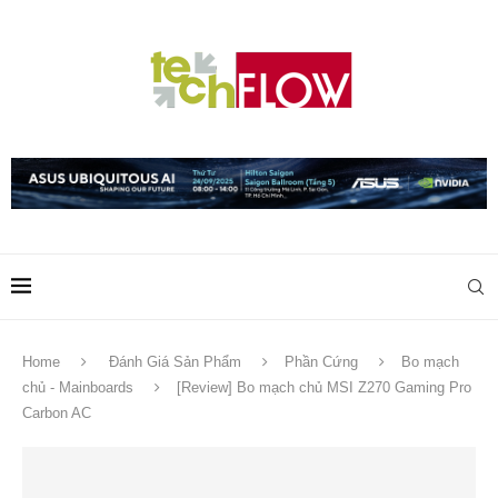
Home
Đánh Giá Sản Phẩm
Phần Cứng
Bo mạch
chủ - Mainboards
[Review] Bo mạch chủ MSI Z270 Gaming Pro
Carbon AC