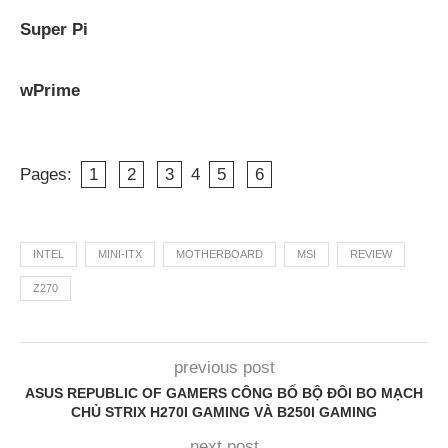
Super Pi
wPrime
Pages:
1
2
3
4
5
6
INTEL
MINI-ITX
MOTHERBOARD
MSI
REVIEW
Z270
previous post
ASUS REPUBLIC OF GAMERS CÔNG BỐ BỘ ĐÔI BO MẠCH
CHỦ STRIX H270I GAMING VÀ B250I GAMING
next post