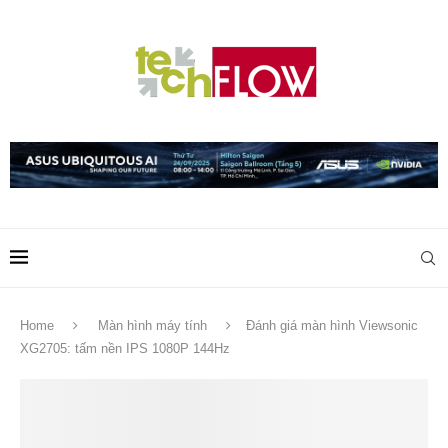
Home
Màn hình máy tính
Đánh giá màn hình Viewsonic
XG2705: tấm nền IPS 1080P 144Hz