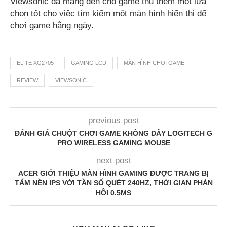
Viewsonic đã mang đến cho game thủ thêm một lựa
chọn tốt cho việc tìm kiếm một màn hình hiển thị để
chơi game hằng ngày.
ELITE XG2705
GAMING LCD
MÀN HÌNH CHƠI GAME
REVIEW
VIEWSONIC
previous post
ĐÁNH GIÁ CHUỘT CHƠI GAME KHÔNG DÂY LOGITECH G
PRO WIRELESS GAMING MOUSE
next post
ACER GIỚI THIỆU MÀN HÌNH GAMING ĐƯỢC TRANG BỊ
TẤM NỀN IPS VỚI TẦN SỐ QUÉT 240HZ, THỜI GIAN PHẢN
HỒI 0.5MS