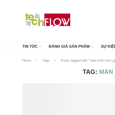
TIN TỨC
ĐÁNH GIÁ SẢN PHẨM
SỰ KIỆ
Home
Tags
Posts tagged with "màn hình chơi 
TAG:
MÀN 