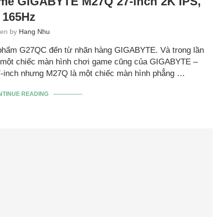
ame GIGABYTE M27Q 27-inch 2K IPS,
165Hz
tten by
Hang Nhu
ản phẩm G27QC đến từ nhãn hàng GIGABYTE. Và trong lần
hêm một chiếc màn hình chơi game cũng của GIGABYTE –
7-inch nhưng M27Q là một chiếc màn hình phẳng …
NTINUE READING