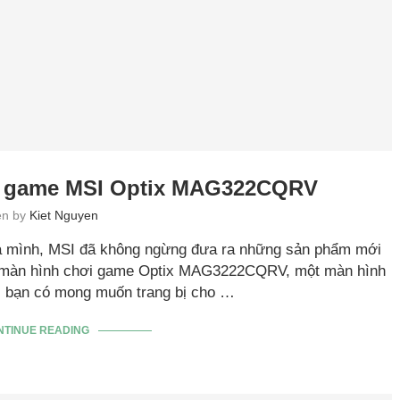
i game MSI Optix MAG322CQRV
ten by
Kiet Nguyen
ủa mình, MSI đã không ngừng đưa ra những sản phẩm mới
là màn hình chơi game Optix MAG3222CQRV, một màn hình
i bạn có mong muốn trang bị cho …
NTINUE READING