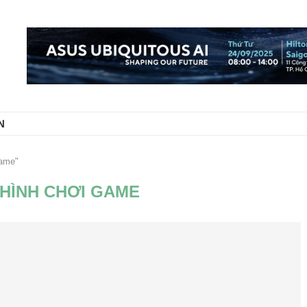
N
game"
HÌNH CHƠI GAME