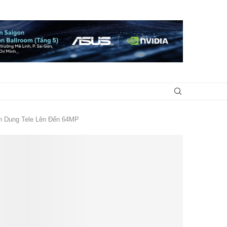
n Dung Tele Lên Đến 64MP