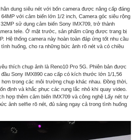
chân dung siêu nét với bốn camera được nâng cấp đáng
64MP với cảm biến lớn 1/2 inch, Camera góc siêu rộng
e 32MP sử dụng cảm biến Sony IMX709, trở thành
mera tele. Ở mặt trước, sản phẩm cũng được trang bị
MP. Hệ thống camera này hoàn toàn đáp ứng tốt nhu cầu
tình huống, cho ra những bức ảnh rõ nét và có chiều
yêu thích chụp ảnh là Reno10 Pro 5G. Phiên bản được
đầu Sony IMX890 cao cấp có kích thước lớn 1/1,56
 hơn trong các môi trường chụp khác nhau. Đồng thời,
ổn định và khắc phục các rung lắc nhỏ khi quay video.
h hợp thêm cảm biến IMX709 và công nghệ Lấy nét tự
c ảnh selfie rõ nét, đủ sáng ngay cả trong tình huống