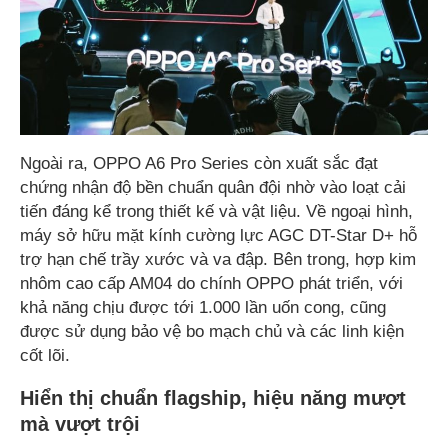
Ngoài ra, OPPO A6 Pro Series còn xuất sắc đạt
chứng nhận độ bền chuẩn quân đội nhờ vào loạt cải
tiến đáng kể trong thiết kế và vật liệu. Về ngoại hình,
máy sở hữu mặt kính cường lực AGC DT-Star D+ hỗ
trợ hạn chế trầy xước và va đập. Bên trong, hợp kim
nhôm cao cấp AM04 do chính OPPO phát triển, với
khả năng chịu được tới 1.000 lần uốn cong, cũng
được sử dụng bảo vệ bo mạch chủ và các linh kiện
cốt lõi.
Hiển thị chuẩn flagship, hiệu năng mượt
mà vượt trội