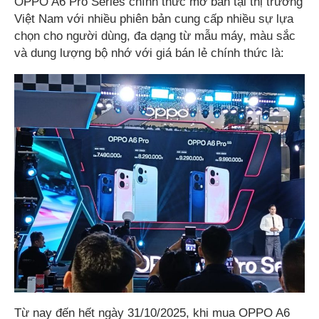
OPPO A6 Pro Series chính thức mở bán tại thị trường
Việt Nam với nhiều phiên bản cung cấp nhiều sự lựa
chọn cho người dùng, đa dạng từ mẫu máy, màu sắc
và dung lượng bộ nhớ với giá bán lẻ chính thức là:
Từ nay đến hết ngày 31/10/2025, khi mua OPPO A6