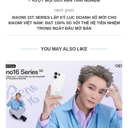
– VƯỢT MỌI GIỚI HẠN TRẢI NGHIỆM
next post
XIAOMI 15T SERIES LẬP KỶ LỤC DOANH SỐ MỚI CHO
XIAOMI VIỆT NAM: ĐẠT 150% SO VỚI THẾ HỆ TIỀN NHIỆM
TRONG NGÀY ĐẦU MỞ BÁN
YOU MAY ALSO LIKE