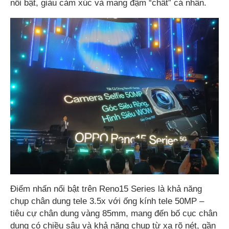
nổi bật, giàu cảm xúc và mang đậm “chất” cá nhân.
Điểm nhấn nổi bật trên Reno15 Series là khả năng
chụp chân dung tele 3.5x với ống kính tele 50MP –
tiêu cự chân dung vàng 85mm, mang đến bố cục chân
dung có chiều sâu và khả năng chụp từ xa rõ nét, gần