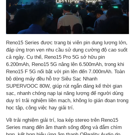
Reno15 Series được trang bị viên pin dung lượng lớn,
đáp ứng trọn vẹn nhu cầu sử dụng cường độ cao suốt
cả ngày. Cụ thể, Reno15 Pro 5G sở hữu pin
6.200mAh, Reno15 5G nâng lên 6.500mAh, trong khi
Reno15 F 5G nổi bật với pin lên đến 7.000mAh. Toàn
bộ dòng máy đều hỗ trợ Siêu Sạc Nhanh
SUPERVOOC 80W, giúp rút ngắn đáng kể thời gian
sạc, nhanh chóng nạp lại năng lượng để người dùng
duy trì trải nghiệm liền mạch, không lo gián đoạn trong
học tập, công việc hay giải trí.
Về trải nghiệm giải trí, loa kép stereo trên Reno15
Series mang đến âm thanh sống động và đắm chìm
hơn, kết hợp hiệu ứng âm thanh OReality Audio do