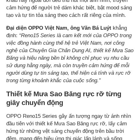
khấu hay ngoài đời đều thu hút mọi ánh nhìn, truyền
cảm hứng để người trẻ dám khác biệt, bật mood sáng
tạo và tự tin tỏa sáng theo cách rất riêng của mình.
Đại diện OPPO Việt Nam, ông Văn Bá Luýt
khẳng
định:
“Reno15 Series là cam kết mới của OPPO trong
việc đồng hành cùng thế hệ trẻ Việt Nam, nơi công
nghệ của Chuyên Gia Chân Dung AI, thiết kế Mưa Sao
Băng và hiệu năng bền bỉ không chỉ phục vụ nhu cầu
sử dụng hằng ngày, mà còn truyền cảm hứng để mỗi
người dùng tự tin sáng tạo, thể hiện cá tính và rực rỡ
trong từng khoảnh khắc của cuộc sống.”
Thiết kế Mưa Sao Băng rực rỡ từng
giây chuyển động
OPPO Reno15 Series gây ấn tượng ngay từ ánh nhìn
đầu tiên với thiết kế Mưa Sao Băng rực rỡ, lấy cảm
hứng từ những vệt sáng chuyển động trên bầu trời
đêm, mang đến hiệu ứng thị giác lấp lánh và sống