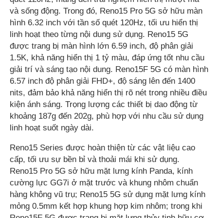
và sống động. Trong đó, Reno15 Pro 5G sở hữu màn
hình 6.32 inch với tần số quét 120Hz, tối ưu hiển thị
linh hoạt theo từng nội dung sử dụng. Reno15 5G
được trang bị màn hình lớn 6.59 inch, độ phân giải
1.5K, khả năng hiển thị 1 tỷ màu, đáp ứng tốt nhu cầu
giải trí và sáng tạo nội dung. Reno15F 5G có màn hình
6.57 inch độ phân giải FHD+, độ sáng lên đến 1400
nits, đảm bảo khả năng hiển thị rõ nét trong nhiều điều
kiện ánh sáng. Trọng lượng các thiết bị dao động từ
khoảng 187g đến 202g, phù hợp với nhu cầu sử dụng
linh hoạt suốt ngày dài.
Reno15 Series được hoàn thiện từ các vật liệu cao
cấp, tối ưu sự bền bỉ và thoải mái khi sử dụng.
Reno15 Pro 5G sở hữu mặt lưng kính Panda, kính
cường lực GG7i ở mặt trước và khung nhôm chuẩn
hàng không vũ trụ; Reno15 5G sử dụng mặt lưng kính
mỏng 0.5mm kết hợp khung hợp kim nhôm; trong khi
Reno15F 5G được trang bị mặt lưng thủy tinh hữu cơ