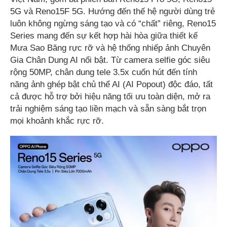
5G và Reno15F 5G. Hướng đến thế hệ người dùng trẻ
luôn không ngừng sáng tạo và có “chất” riêng, Reno15
Series mang đến sự kết hợp hài hòa giữa thiết kế
Mưa Sao Băng rực rỡ và hệ thống nhiếp ảnh Chuyên
Gia Chân Dung AI nổi bật. Từ camera selfie góc siêu
rộng 50MP, chân dung tele 3.5x cuốn hút đến tính
năng ảnh ghép bật chủ thể AI (AI Popout) độc đáo, tất
cả được hỗ trợ bởi hiệu năng tối ưu toàn diện, mở ra
trải nghiệm sáng tạo liền mạch và sẵn sàng bắt trọn
mọi khoảnh khắc rực rỡ.