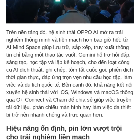
Trên nền tảng đó, hệ sinh thái OPPO AI mở ra trải
nghiệm thông minh và liền mạch hơn bao giờ hết: từ
AI Mind Space giúp lưu trữ, sắp xếp, truy xuất thông
tin chỉ bằng một thao tác vuốt, Gemini hỗ trợ hỏi đáp,
sáng tạo, học tập và lập kế hoạch, cho đến loạt công
cụ AI dịch thuật, ghi chép, tóm tắt cuộc gọi, phiên dịch
thời gian thực, đáp ứng trọn vẹn nhu cầu học tập, làm
việc và du lịch quốc tế. Bên cạnh đó, khả năng kết nối
xuyên hệ sinh thái với iOS, Windows và macOS thông
qua O+ Connect và Chạm để chia sẻ giúp việc truyền
tải dữ liệu, phản chiếu màn hình hay làm việc đa thiết
bị trở nên nhanh chóng và trực quan hơn.
Hiệu năng ổn định, pin lớn vượt trội
cho trải nghiệm liền mạch