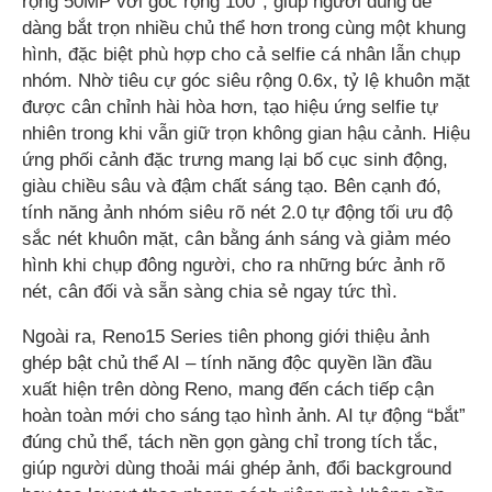
rộng 50MP với góc rộng 100°, giúp người dùng dễ
dàng bắt trọn nhiều chủ thể hơn trong cùng một khung
hình, đặc biệt phù hợp cho cả selfie cá nhân lẫn chụp
nhóm. Nhờ tiêu cự góc siêu rộng 0.6x, tỷ lệ khuôn mặt
được cân chỉnh hài hòa hơn, tạo hiệu ứng selfie tự
nhiên trong khi vẫn giữ trọn không gian hậu cảnh. Hiệu
ứng phối cảnh đặc trưng mang lại bố cục sinh động,
giàu chiều sâu và đậm chất sáng tạo. Bên cạnh đó,
tính năng ảnh nhóm siêu rõ nét 2.0 tự động tối ưu độ
sắc nét khuôn mặt, cân bằng ánh sáng và giảm méo
hình khi chụp đông người, cho ra những bức ảnh rõ
nét, cân đối và sẵn sàng chia sẻ ngay tức thì.
Ngoài ra, Reno15 Series tiên phong giới thiệu ảnh
ghép bật chủ thể AI – tính năng độc quyền lần đầu
xuất hiện trên dòng Reno, mang đến cách tiếp cận
hoàn toàn mới cho sáng tạo hình ảnh. AI tự động “bắt”
đúng chủ thể, tách nền gọn gàng chỉ trong tích tắc,
giúp người dùng thoải mái ghép ảnh, đổi background