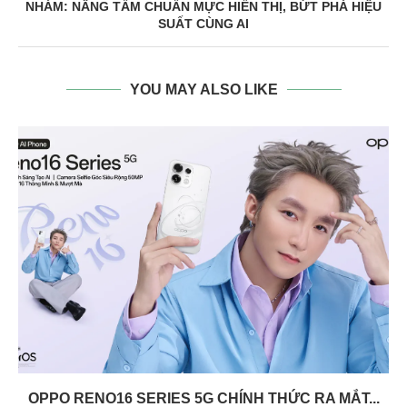
NHÁM: NÂNG TẦM CHUẨN MỰC HIỂN THỊ, BỨT PHÁ HIỆU
SUẤT CÙNG AI
YOU MAY ALSO LIKE
OPPO RENO16 SERIES 5G CHÍNH THỨC RA MẮT...