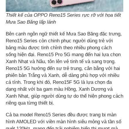
Thiết kế của OPPO Reno15 Series rực rỡ với họa tiết
Mưa Sao Băng lấp lánh
Bên cạnh ngôn ngữ thiết kế Mưa Sao Băng đặc trưng,
Reno15 Series còn chinh phục người dùng trẻ với
bảng màu được tinh chỉnh theo nhiều phong cách
sống hiện đại. Reno15 Pro 5G mang đến hai lựa chọn
Xanh Nhạt và Nâu, tôn lên vẻ tinh tế và sang trọng.
Reno15 5G hướng đến sự trẻ trung, cân bằng với hai
phiên bản Trắng và Xanh, dễ dàng phù hợp với nhiều
cá tính. Trong khi đó, Reno15F 5G là lựa chọn đa
dạng nhất với ba gam màu Hồng, Xanh Dương và
Xanh Nhạt, giúp người dùng tự do thể hiện phong cách
riêng qua từng thiết bị.
Cả ba model Reno15 Series đều được trang bị màn
hình AMOLED với viền màn hình siêu mỏng và tần số
quét 120Hz, mang đến trải nghiệm hiển thị mượt mà