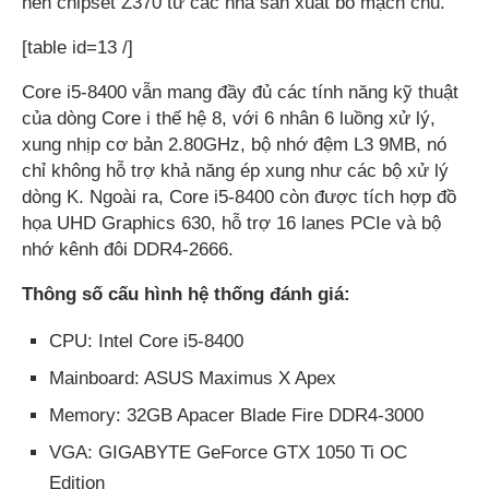
nền chipset Z370 từ các nhà sản xuất bo mạch chủ.
[table id=13 /]
Core i5-8400 vẫn mang đầy đủ các tính năng kỹ thuật
của dòng Core i thế hệ 8, với 6 nhân 6 luồng xử lý,
xung nhịp cơ bản 2.80GHz, bộ nhớ đệm L3 9MB, nó
chỉ không hỗ trợ khả năng ép xung như các bộ xử lý
dòng K. Ngoài ra, Core i5-8400 còn được tích hợp đồ
họa UHD Graphics 630, hỗ trợ 16 lanes PCIe và bộ
nhớ kênh đôi DDR4-2666.
Thông số cấu hình hệ thống đánh giá:
CPU: Intel Core i5-8400
Mainboard: ASUS Maximus X Apex
Memory: 32GB Apacer Blade Fire DDR4-3000
VGA: GIGABYTE GeForce GTX 1050 Ti OC
Edition