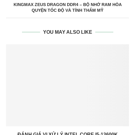
KINGMAX ZEUS DRAGON DDR4 – BỘ NHỚ RAM HÒA
QUYỆN TỐC ĐỘ VÀ TÍNH THẨM MỸ
YOU MAY ALSO LIKE
ĐÁNH GIÁ VI XỬ LÝ INTEL CORE I5-13600K