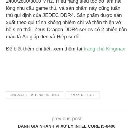
2400/2800/3000 MHz. Hiệu năng siêu tốc độ làm hài
lòng nhu cầu game thủ, và sản phẩm này cũng tuân
thủ qui định của JEDEC DDR4. Sản phẩm được sản
xuất theo qui trình không nhiễm chì và thân thiện với
hệ sinh thái. Zeus Dragon DDR4 series có 2 phiên bản
màu là Áo giáp đen và Hiệp sĩ đỏ.
Để biết thêm chi tiết, xem thêm tại
trang chủ Kingmax
KINGMAX ZEUS DRAGON DDR4
PRESS RELEASE
previous post
ĐÁNH GIÁ NHANH VI XỬ LÝ INTEL CORE I5-8400