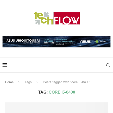
Home
Tags
Posts tagged with "core i5-8400"
TAG:
CORE I5-8400