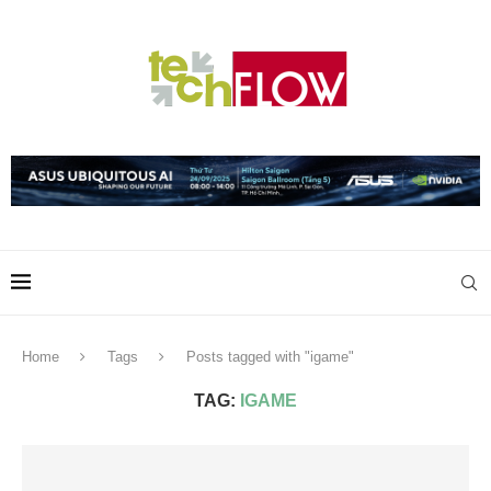
Home
Tags
Posts tagged with "igame"
TAG:
IGAME