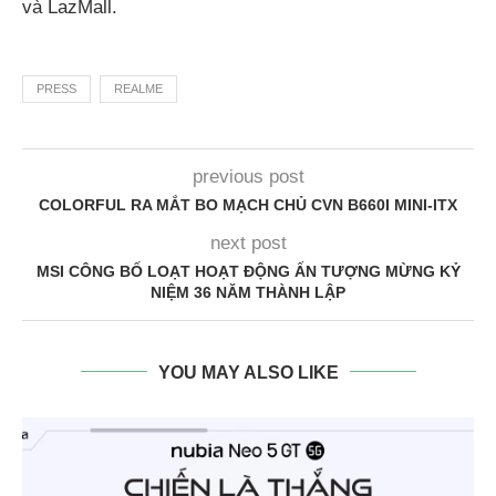
và LazMall.
PRESS
REALME
previous post
COLORFUL RA MẮT BO MẠCH CHỦ CVN B660I MINI-ITX
next post
MSI CÔNG BỐ LOẠT HOẠT ĐỘNG ẤN TƯỢNG MỪNG KỶ
NIỆM 36 NĂM THÀNH LẬP
YOU MAY ALSO LIKE