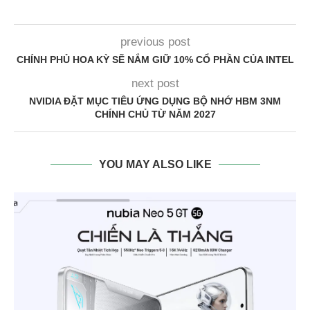
previous post
CHÍNH PHỦ HOA KỲ SẼ NẮM GIỮ 10% CỔ PHẦN CỦA INTEL
next post
NVIDIA ĐẶT MỤC TIÊU ỨNG DỤNG BỘ NHỚ HBM 3NM
CHÍNH CHỦ TỪ NĂM 2027
YOU MAY ALSO LIKE