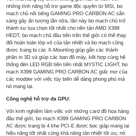
những tính năng hỗ trợ game độc quyền từ MSI, bo
mạch chủ nổi tiếng GAMING PRO CARBON AC sẵn
sàng gây ấn tượng lần nữa, lần này bo mạch chủ trở
thành sự lựa chọn tốt nhất cho nền tản AMD X399
HEDT, bo mạch chủ đầu tiên trên thế giới có thể thay
đổi hoàn toàn lớp vỏ của tản nhiệt và bo mạch cũng
được trang bị các X-Mounting giúp gắn các thành
phần in 3D và giúp các bạn độ máy, kết hợp cùng hệ
thống đèn LED RGB tiên tiến nhất MYSTIC LIGHT, bo
mạch X399 GAMING PRO CARBON AC giấc mơ của
các modder với việc tùy biến dễ dàng phong phú mà
nó mang lại.
Công nghệ hỗ trợ đa GPU:
Với kinh nghiệm làm việc với những card đồ họa hàng
đầu thế giới, bo mạch X399 GAMING PRO CARBON
AC được trang bị 4 khe PCI-E được bọc giáp mang lại
hiệu năng tốt nhất cùng khả năng tản nhiệt tối ưu, nó