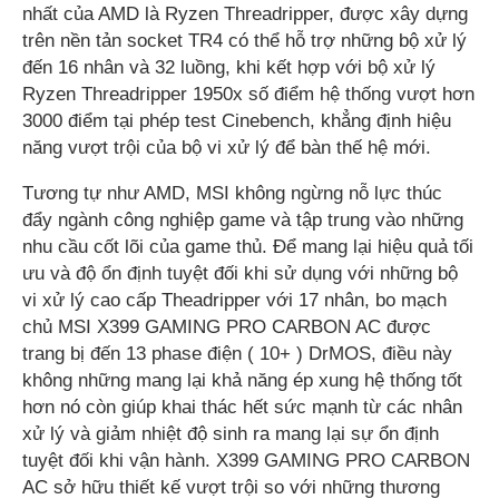
nhất của AMD là Ryzen Threadripper, được xây dựng
trên nền tản socket TR4 có thể hỗ trợ những bộ xử lý
đến 16 nhân và 32 luồng, khi kết hợp với bộ xử lý
Ryzen Threadripper 1950x số điểm hệ thống vượt hơn
3000 điểm tại phép test Cinebench, khẳng định hiệu
năng vượt trội của bộ vi xử lý để bàn thế hệ mới.
Tương tự như AMD, MSI không ngừng nỗ lực thúc
đẩy ngành công nghiệp game và tập trung vào những
nhu cầu cốt lõi của game thủ. Để mang lại hiệu quả tối
ưu và độ ổn định tuyệt đối khi sử dụng với những bộ
vi xử lý cao cấp Theadripper với 17 nhân, bo mạch
chủ MSI X399 GAMING PRO CARBON AC được
trang bị đến 13 phase điện ( 10+ ) DrMOS, điều này
không những mang lại khả năng ép xung hệ thống tốt
hơn nó còn giúp khai thác hết sức mạnh từ các nhân
xử lý và giảm nhiệt độ sinh ra mang lại sự ổn định
tuyệt đối khi vận hành. X399 GAMING PRO CARBON
AC sở hữu thiết kế vượt trội so với những thương