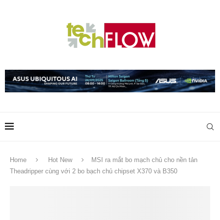
Home
Hot New
MSI ra mắt bo mạch chủ cho nền tản
Theadripper cùng với 2 bo bạch chủ chipset X370 và B350