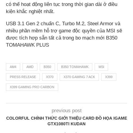
có thể hoạt động liên tục trong thời gian dài ở điều
kiện khắc nghiệt nhất.
USB 3.1 Gen 2 chuẩn C, Turbo M.2, Steel Armor và
nhiều phần mềm hỗ trợ game độc quyền của MSI sẽ
được tích hợp sẵn tất cả trong bo mạch mới B350
TOMAHAWK PLUS
AM4
AMD
B350
B350 TOMAHAWK
MSI
PRESS RELEASE
X370
X370 GAMING 7 ACK
X399
X399 GAMING PRO CARBON
previous post
COLORFUL CHÍNH THỨC GIỚI THIỆU CARD ĐỒ HỌA IGAME
GTX1080TI KUDAN