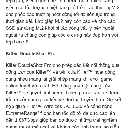
lớp giáp, việc nghẽn dữ liệu được giảm thiểu bằng
việc giải tỏa lượng nhiệt đang có trên các thiết bị M.2,
cho phép các thiết bị hoạt động tối đa liên tục trong
thời gian dài. Lớp giáp M.2 này còn bảo vệ cho các
SSD sử dụng M.2 khỏi bị tác động vật lý bên ngoài
ngoài ra chúng còn giúp các ổ cứng này đẹp hơn với
lớp bảo vệ.
Killer DoubleShot Pro:
Killer DoubleShot Pro cho phép các kết nối thông qua
cổng Lan của Killer™ và wifi của Killer™ hoạt động
cùng nhau mang lại giải pháp mạng khi chơi game
online tuyệt vời nhất. Hệ thống quản lý mạng của
Killer™ sẽ quyết định xem chương trình nào sẽ được
tối ưu với những ưu tiên về đường truyền hơn. Sự kết
hợp giữa Killer™ Wireless-AC 1535 và công nghệ
ExtremeRange™ cho bạn tốc độ tối đa cực cao lên
đến 1.867Gbps giúp bạn có được những trải nghiệm
game mượt mà nhất và không còn tình trạng lag diễn