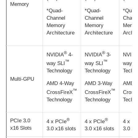
Memory
*Quad-
*Quad-
*Quad
Channel
Channel
Chann
Memory
Memory
Memo
Architecture
Architecture
Archit
®
®
NVIDIA
4-
NVIDIA
3-
NVIDI
™
™
way SLI
way SLI
way S
Technology
Technology
Techn
Multi-GPU
AMD 4-Way
AMD 3-Way
AMD 
™
™
CrossFireX
CrossFireX
Cross
Technology
Technology
Techn
®
®
PCIe 3.0
4 x PCIe
4 x PCIe
4 x PC
x16 Slots
3.0 x16 slots
3.0 x16 slots
3.0 x1