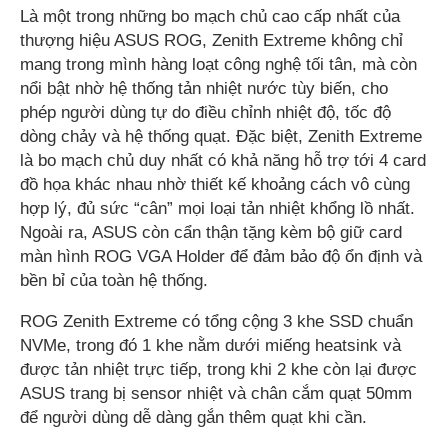
Là một trong những bo mạch chủ cao cấp nhất của
thượng hiệu ASUS ROG, Zenith Extreme không chỉ
mang trong mình hàng loạt công nghệ tối tân, mà còn
nổi bật nhờ hệ thống tản nhiệt nước tùy biến, cho
phép người dùng tự do điều chỉnh nhiệt độ, tốc độ
dòng chảy và hệ thống quạt. Đặc biệt, Zenith Extreme
là bo mạch chủ duy nhất có khả năng hỗ trợ tới 4 card
đồ họa khác nhau nhờ thiết kế khoảng cách vô cùng
hợp lý, đủ sức “cân” mọi loại tản nhiệt khổng lồ nhất.
Ngoài ra, ASUS còn cẩn thận tặng kèm bộ giữ card
màn hình ROG VGA Holder để đảm bảo độ ổn định và
bền bỉ của toàn hệ thống.
ROG Zenith Extreme có tổng cộng 3 khe SSD chuẩn
NVMe, trong đó 1 khe nằm dưới miếng heatsink và
được tản nhiệt trực tiếp, trong khi 2 khe còn lại được
ASUS trang bị sensor nhiệt và chân cắm quạt 50mm
để người dùng dễ dàng gắn thêm quạt khi cần.