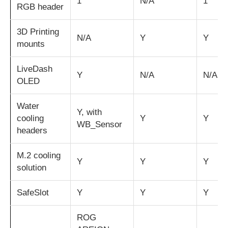
1
N/A
1
RGB header
3D Printing
N/A
Y
Y
mounts
LiveDash
Y
N/A
N/A
OLED
Water
Y, with
cooling
Y
Y
WB_Sensor
headers
M.2 cooling
Y
Y
Y
solution
SafeSlot
Y
Y
Y
ROG