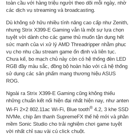
toàn cầu với hàng triệu người theo dõi mỗi ngày, nhờ
các dịch vụ streaming và broadcasting.
Dù không sở hữu nhiều tính năng cao cấp như Zenith,
nhưng Strix X399-E Gaming vẫn là một sự lựa chọn
tuyệt vời dành cho các game thủ muốn tận dụng hết
sức mạnh của vi xử lý AMD Threadripper nhằm phục
vụ cho nhu cầu stream game ổn định và liên tục.
Chưa kể, bo mạch chủ này còn có hệ thống đèn LED
RGB đầy màu sắc, đồng bộ hoàn hảo với cả hệ thống
sử dụng các sản phẩm mang thương hiệu ASUS
ROG.
Ngoài ra Strix X399-E Gaming cũng không thiếu
những chuẩn kết nối hiện đại nhất hiện nay, như anten
®
Wi-Fi 2×2 802.11ac Wi-Fi, Blue tooth
4.2, 3 khe SSD
NVMe, chip âm thanh SupremeFX thế hệ mới và phần
mềm Sonic Studio cho trải nghiệm chơi game tuyệt
vời nhất chỉ sau vài cú click chuột.