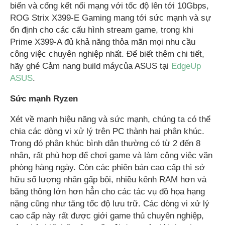
biến và cổng kết nối mạng với tốc độ lên tới 10Gbps,
ROG Strix X399-E Gaming mang tới sức mạnh và sự
ổn định cho các cấu hình stream game, trong khi
Prime X399-A đủ khả năng thỏa mãn mọi nhu cầu
công việc chuyên nghiệp nhất. Để biết thêm chi tiết,
hãy ghé Cảm nang build máycủa ASUS tại
EdgeUp
ASUS
.
Sức mạnh Ryzen
Xét về mạnh hiệu năng và sức mạnh, chúng ta có thể
chia các dòng vi xử lý trên PC thành hai phân khúc.
Trong đó phân khúc bình dân thường có từ 2 đến 8
nhân, rất phù hợp để chơi game và làm công việc văn
phòng hàng ngày. Còn các phiên bản cao cấp thì sở
hữu số lượng nhân gấp bội, nhiều kênh RAM hơn và
băng thông lớn hơn hẳn cho các tác vụ đồ họa hạng
nặng cũng như tăng tốc độ lưu trữ. Các dòng vi xử lý
cao cấp này rất được giới game thủ chuyên nghiệp,