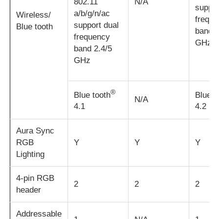
802.11
N/A
suppor
a/b/g/n/ac
Wireless/
frequ
support dual
Blue tooth
band 2
frequency
GHz
band 2.4/5
GHz
®
Blue tooth
Blue t
N/A
4.1
4.2
Aura Sync
RGB
Y
Y
Y
Lighting
4-pin RGB
2
2
2
header
Addressable