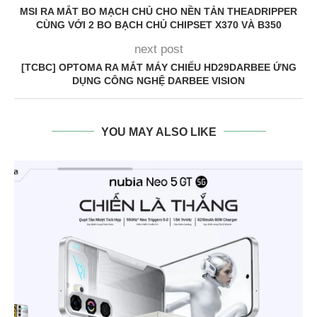
MSI RA MẮT BO MẠCH CHỦ CHO NỀN TẢN THEADRIPPER
CÙNG VỚI 2 BO BẠCH CHỦ CHIPSET X370 VÀ B350
next post
[TCBC] OPTOMA RA MẮT MÁY CHIẾU HD29DARBEE ỨNG
DỤNG CÔNG NGHỆ DARBEE VISION
YOU MAY ALSO LIKE