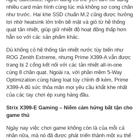
nhiều card màn hình cùng lúc mà không sợ cong chân
như trước. Hai khe SSD chuẩn M.2 cũng được hưởng
lợi nhờ heatsink lớn trên bề mặt và gió từ hệ thống
quạt tản nhiệt, giúp giữ nhiệt độ hoạt động thấp hơn
hẳn so với các sản phẩm khác.
Dù không có hệ thống tản nhiệt nước tùy biến như
ROG Zenith Extreme, nhưng Prime X399-A vẫn được
trang bị 2 cổng kết nối với các tản nhiệt all-in-one
cùng 8 chân quạt. Ngoài ra, với phần mềm 5-Way
Optimization cùng hàng loạt tùy chỉnh đi kèm, Prime
X399-A đủ sức thỏa mãn mọi yêu cầu khắt khe nhất
của các tay chơi ép xung hàng đầu.
Strix X399-E Gaming – Niềm cảm hứng bất tận cho
game thủ
Ngày nay việc chơi game không còn là của mỗi cá
nhân nữa, mà nó đã được phát triển thành một xu thế