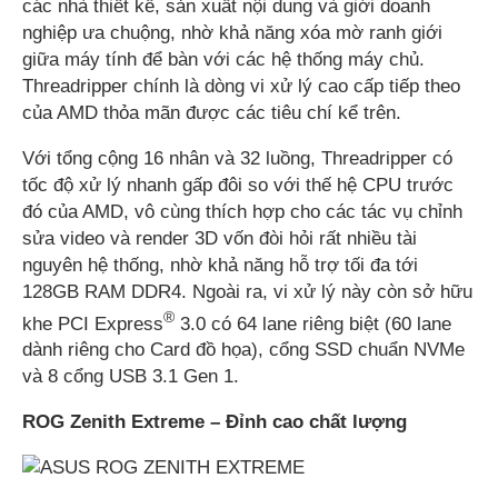
các nhà thiết kế, sản xuất nội dung và giới doanh
nghiệp ưa chuộng, nhờ khả năng xóa mờ ranh giới
giữa máy tính để bàn với các hệ thống máy chủ.
Threadripper chính là dòng vi xử lý cao cấp tiếp theo
của AMD thỏa mãn được các tiêu chí kể trên.
Với tổng cộng 16 nhân và 32 luồng, Threadripper có
tốc độ xử lý nhanh gấp đôi so với thế hệ CPU trước
đó của AMD, vô cùng thích hợp cho các tác vụ chỉnh
sửa video và render 3D vốn đòi hỏi rất nhiều tài
nguyên hệ thống, nhờ khả năng hỗ trợ tối đa tới
128GB RAM DDR4. Ngoài ra, vi xử lý này còn sở hữu
®
khe PCI Express
3.0 có 64 lane riêng biệt (60 lane
dành riêng cho Card đồ họa), cổng SSD chuẩn NVMe
và 8 cổng USB 3.1 Gen 1.
ROG Zenith Extreme – Đỉnh cao chất lượng