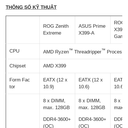
THÔNG SỐ KỸ THUẬT
ROG S
ROG Zenith
ASUS Prime
X399-
Extreme
X399-A
Gamin
™
™
CPU
AMD Ryzen
Threadripper
Processo
Chipset
AMD X399
Form Fac
EATX (12 x
EATX (12 x
EATX 
tor
10.9)
10.6)
10.6)
8 x DIMM,
8 x DIMM,
8 x D
max. 128GB
max. 128GB
max. 
DDR4-3600+
DDR4-3600+
DDR4-
(OC)
(OC)
(OC)