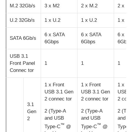
M.2 32Gb/s
3 x M2
2 x M.2
2 x M.
U.2 32Gb/s
1 x U.2
1 x U.2
1 x U.
6 x SATA
6 x SATA
6 x S
SATA 6Gb/s
6Gbps
6Gbps
6Gbps
USB 3.1
Front Panel
1
1
1
Connec tor
1 x Front
1 x Front
1 x Fr
USB 3.1 Gen
USB 3.1 Gen
USB 3
2 connec tor
2 connec tor
2 conn
3.1
2 (Type-A
2 (Type-A
2 (Typ
Gen
and USB
and USB
and U
2
™
™
Type-C
@
Type-C
@
Type-