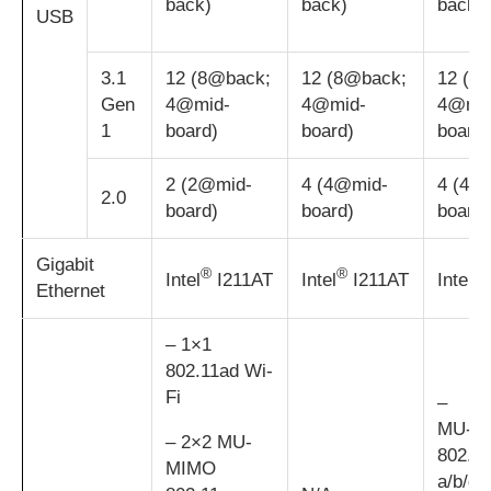
back)
back)
back)
USB
3.1
12 (8@back;
12 (8@back;
12 (8
Gen
4@mid-
4@mid-
4@mi
1
board)
board)
board)
2 (2@mid-
4 (4@mid-
4 (4@
2.0
board)
board)
board)
Gigabit
®
®
®
Intel
I211AT
Intel
I211AT
Intel
Ethernet
– 1×1
802.11ad Wi-
Fi
– 
MU-M
– 2×2 MU-
802.11
MIMO
a/b/g/