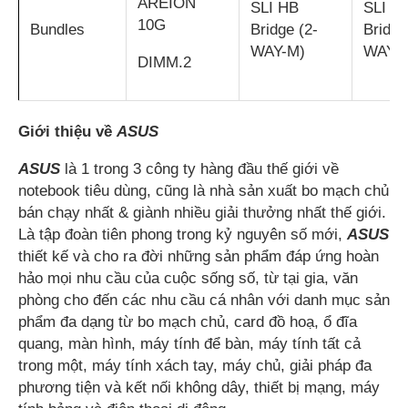
AREION
SLI HB
SLI H
10G
Bundles
Bridge (2-
Bridge
WAY-M)
WAY-
DIMM.2
Giới thiệu về
ASUS
ASUS
là 1 trong 3 công ty hàng đầu thế giới về
notebook tiêu dùng, cũng là nhà sản xuất bo mạch chủ
bán chạy nhất & giành nhiều giải thưởng nhất thế giới.
Là tập đoàn tiên phong trong kỷ nguyên số mới,
ASUS
thiết kế và cho ra đời những sản phẩm đáp ứng hoàn
hảo mọi nhu cầu của cuộc sống số, từ tại gia, văn
phòng cho đến các nhu cầu cá nhân với danh mục sản
phẩm đa dạng từ bo mạch chủ, card đồ hoạ, ổ đĩa
quang, màn hình, máy tính để bàn, máy tính tất cả
trong một, máy tính xách tay, máy chủ, giải pháp đa
phương tiện và kết nối không dây, thiết bị mạng, máy