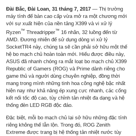
Đài Bắc, Đài Loan, 31 tháng 7, 2017
— Thị trường
máy tính để bàn cao cấp vừa mở ra một chương mới
với sự xuất hiện của nền tảng X399 và vi xử lý
™
™
Ryzen
Threadripper
16 nhân, 32 luồng đến từ
AMD. Đương nhiên để sử dụng dòng vi xử lý
SocketTR4 này, chúng ta sẽ cần phải sở hữu một thế
hệ bo mạch chủ hoàn toàn mới. Hiểu được điều này,
ASUS đã nhanh chóng ra mắt loạt bo mạch chủ X399
Republic of Gamers (ROG) và Prime dành riêng cho
game thủ và người dùng chuyên nghiệp, đồng thời
mang trong mình những tinh hoa công nghệ bậc nhất
hiện nay như khả năng ép xung cực nhanh, các cổng
kết nối tốc độ cao, tùy chỉnh tản nhiệt đa dạng và hệ
thống đèn LED RGB độc đáo.
Đặc biệt, mỗi bo mạch chủ lại sở hữu những đặc tính
riêng không thể lẫn lộn. Trong đó, ROG Zenith
Extreme được trang bị hệ thống tản nhiệt nước tùy