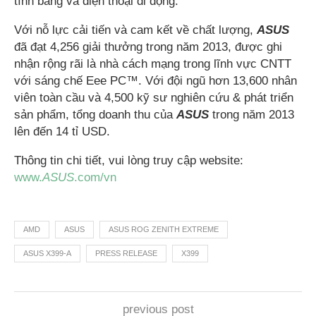
tính bảng và điện thoại di động.
Với nỗ lực cải tiến và cam kết về chất lượng,
ASUS
đã đạt 4,256 giải thưởng trong năm 2013, được ghi
nhận rộng rãi là nhà cách mạng trong lĩnh vực CNTT
với sáng chế Eee PC™. Với đội ngũ hơn 13,600 nhân
viên toàn cầu và 4,500 kỹ sư nghiên cứu & phát triển
sản phẩm, tổng doanh thu của
ASUS
trong năm 2013
lên đến 14 tỉ USD.
Thông tin chi tiết, vui lòng truy cập website:
www.
ASUS
.com/vn
AMD
ASUS
ASUS ROG ZENITH EXTREME
ASUS X399-A
PRESS RELEASE
X399
previous post