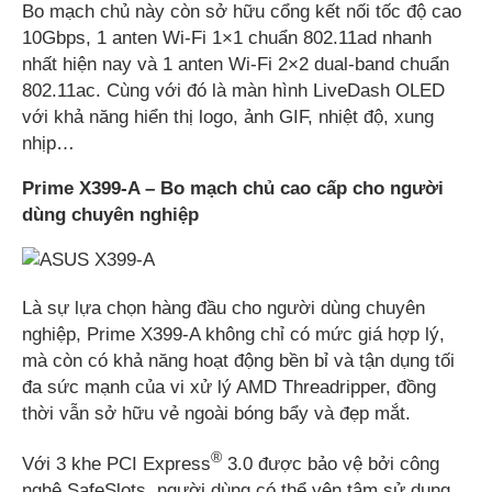
Bo mạch chủ này còn sở hữu cổng kết nối tốc độ cao
10Gbps, 1 anten Wi-Fi 1×1 chuẩn 802.11ad nhanh
nhất hiện nay và 1 anten Wi-Fi 2×2 dual-band chuẩn
802.11ac. Cùng với đó là màn hình LiveDash OLED
với khả năng hiển thị logo, ảnh GIF, nhiệt độ, xung
nhịp…
Prime X399-A – Bo mạch chủ cao cấp cho người
dùng chuyên nghiệp
Là sự lựa chọn hàng đầu cho người dùng chuyên
nghiệp, Prime X399-A không chỉ có mức giá hợp lý,
mà còn có khả năng hoạt động bền bỉ và tận dụng tối
đa sức mạnh của vi xử lý AMD Threadripper, đồng
thời vẫn sở hữu vẻ ngoài bóng bẩy và đẹp mắt.
®
Với 3 khe PCI Express
3.0 được bảo vệ bởi công
nghệ SafeSlots, người dùng có thể yên tâm sử dụng