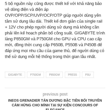
5 bộ nguồn này cũng được thiết kế với khả năng bảo
vệ dòng điện và điện áp
OVP/OPP/SCP/UVP/OCP/OTP giúp người dùng yên
tâm sử dụng lâu dài. Thiết kế đơn giản của single rail
+ 12V cho phép người dùng sử dụng mà không cần
phải lên kế hoạch phân bổ công suất. GIGABYTE trình
làng P850GM và P750GM cho GPU và CPU cao cấp
mới, đồng thời cung cấp P650B, P550B và P450B để
đáp ứng mọi nhu cầu của game thủ, để người dùng có
thể sử dụng mỗi hệ thống trong thời gian lâu nhất.
GIGABYTE
P750GM
P850GM
PRESS
PSU
previous post
INEOS GRENADIER TÁN DƯƠNG BẬC TIỀN BỐI TRUYỀN
CẢM HỨNG CHO MÌNH TẠI SỰ KIỆN CONCOURS OF
ELEGANCE