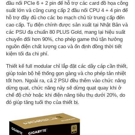
đầu nối PCIe 6 + 2 pin để hỗ trợ các card đồ họa công
suất lớn và cũng cung cấp 2 đầu nối CPU 4 + 4 pin để
hỗ trợ đầy đủ cho các bo mạch chủ từ trung cấp đến
cao cấp. Tụ điện chính được sản xuất tại Nhật Bản và
các PSU đạ chuẩn 80 PLUS Gold, mang lại hiệu suất
chuyển đổi hơn 90%, cho phép game thủ tận hưởng
nguồn điện chất lượng cao và ổn định đồng thời tiết
kiệm tối đa chi phí.
Thiết kế full modular chỉ lắp đặt các dây cáp cần thiết,
giúp toàn bộ hệ thống gọn gàng và cho phép tản nhiệt
tốt hơn. Ngoài ra, cả 2 PSU đều thêm vào chức năng
dừng quạt, chức năng này sẽ dừng quạt quay khi ở
chế độ chờ hoặc khi điện năng tiêu thụ dưới 20%, do
đó giúp tăng tuổi thọ của thiết bị.