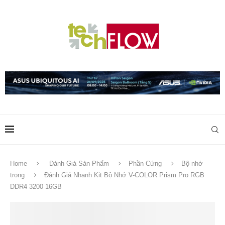
Home
Đánh Giá Sản Phẩm
Phần Cứng
Bộ nhớ
trong
Đánh Giá Nhanh Kit Bộ Nhớ V-COLOR Prism Pro RGB
DDR4 3200 16GB