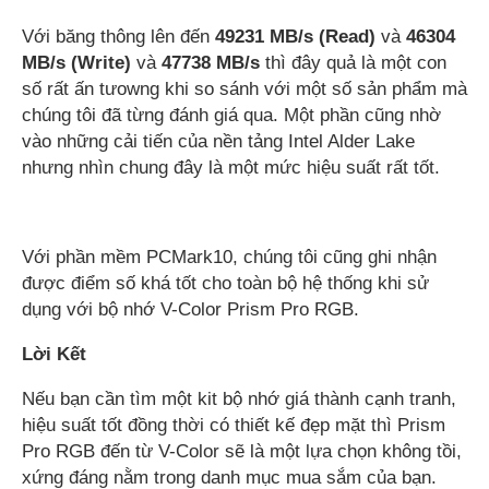
Với băng thông lên đến
49231 MB/s (Read)
và
46304
MB/s (Write)
và
47738 MB/s
thì đây quả là một con
số rất ấn tưowng khi so sánh với một số sản phẩm mà
chúng tôi đã từng đánh giá qua. Một phần cũng nhờ
vào những cải tiến của nền tảng Intel Alder Lake
nhưng nhìn chung đây là một mức hiệu suất rất tốt.
Với phần mềm PCMark10, chúng tôi cũng ghi nhận
được điểm số khá tốt cho toàn bộ hệ thống khi sử
dụng với bộ nhớ V-Color Prism Pro RGB.
Lời Kết
Nếu bạn cần tìm một kit bộ nhớ giá thành cạnh tranh,
hiệu suất tốt đồng thời có thiết kế đẹp mặt thì Prism
Pro RGB đến từ V-Color sẽ là một lựa chọn không tồi,
xứng đáng nằm trong danh mục mua sắm của bạn.