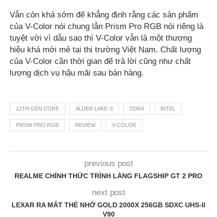
Vẫn còn khá sớm để khẳng định rằng các sản phẩm
của V-Color nói chung lẫn Prism Pro RGB nói riêng là
tuyệt vời vì dẫu sao thì V-Color vẫn là một thương
hiệu khá mới mẻ tại thị trường Việt Nam. Chất lượng
của V-Color cần thời gian để trả lời cũng như chất
lượng dịch vụ hậu mãi sau bán hàng.
12TH GEN CORE
ALDER LAKE-S
DDR4
INTEL
PRISM PRO RGB
REVIEW
V-COLOR
previous post
REALME CHÍNH THỨC TRÌNH LÀNG FLAGSHIP GT 2 PRO
next post
LEXAR RA MẮT THẺ NHỚ GOLD 2000X 256GB SDXC UHS-II
V90