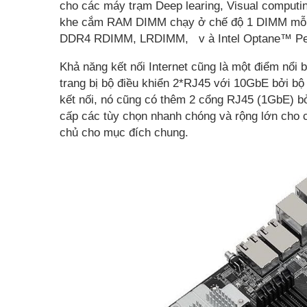
cho các máy trạm Deep learing, Visual computin
khe cắm RAM DIMM chạy ở chế độ 1 DIMM mỗi kê
DDR4 RDIMM, LRDIMM, v à Intel Optane™ Persi
Khả năng kết nối Internet cũng là một điểm nổ
trang bị bộ điều khiển 2*RJ45 với 10GbE bởi bộ
kết nối, nó cũng có thêm 2 cổng RJ45 (1GbE) bởi 
cấp các tùy chọn nhanh chóng và rộng lớn cho 
chủ cho mục đích chung.