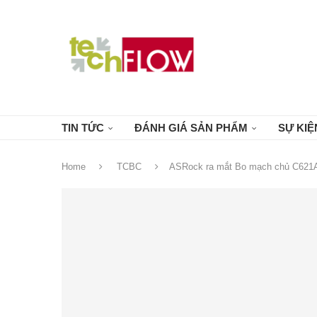
TIN TỨC
ĐÁNH GIÁ SẢN PHẨM
SỰ KIỆ
Home
TCBC
ASRock ra mắt Bo mạch chủ C621A