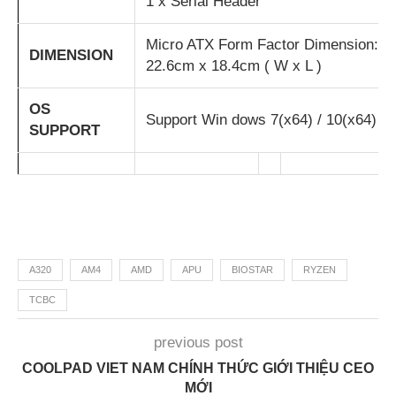
1 x Serial Header
Micro ATX Form Factor Dimension:
DIMENSION
22.6cm x 18.4cm ( W x L )
OS
Support Win dows 7(x64) / 10(x64)
SUPPORT
A320
AM4
AMD
APU
BIOSTAR
RYZEN
TCBC
previous post
COOLPAD VIET NAM CHÍNH THỨC GIỚI THIỆU CEO
MỚI