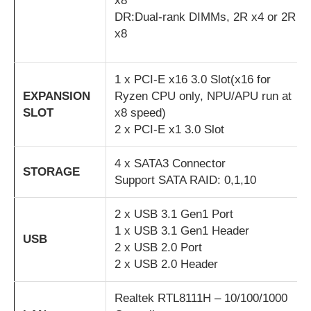
x8
DR:Dual-rank DIMMs, 2R x4 or 2R
x8
1 x PCI-E x16 3.0 Slot(x16 for
EXPANSION
Ryzen CPU only, NPU/APU run at
SLOT
x8 speed)
2 x PCI-E x1 3.0 Slot
4 x SATA3 Connector
STORAGE
Support SATA RAID: 0,1,10
2 x USB 3.1 Gen1 Port
1 x USB 3.1 Gen1 Header
USB
2 x USB 2.0 Port
2 x USB 2.0 Header
Realtek RTL8111H – 10/100/1000