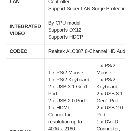
LAN
Controller
Support Super LAN Surge Protection
By CPU model
INTEGRATED
Supports DX12
VIDEO
Supports HDCP
CODEC
Realtek ALC887 8-Channel HD Audio
1 x PS/2
1 x PS/2 Mouse
Mouse
1 x PS/2 Keyboard
1 x PS/2
2 x USB 3.1 Gen1
Keyboard
Port
2 x USB 3.1
2 x USB 2.0 Port
Gen1 Port
1 x HDMI
2 x USB 2.0
Connector,
Port
resolution up to
1 x DVI-D
4096 x 2160
Connector,