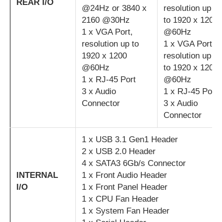
REAR I/O
@24Hz or 3840 x
resolution up
2160 @30Hz
to 1920 x 1200
1 x VGA Port,
@60Hz
resolution up to
1 x VGA Port,
1920 x 1200
resolution up
@60Hz
to 1920 x 1200
1 x RJ-45 Port
@60Hz
3 x Audio
1 x RJ-45 Port
Connector
3 x Audio
Connector
1 x USB 3.1 Gen1 Header
2 x USB 2.0 Header
4 x SATA3 6Gb/s Connector
INTERNAL
1 x Front Audio Header
I/O
1 x Front Panel Header
1 x CPU Fan Header
1 x System Fan Header