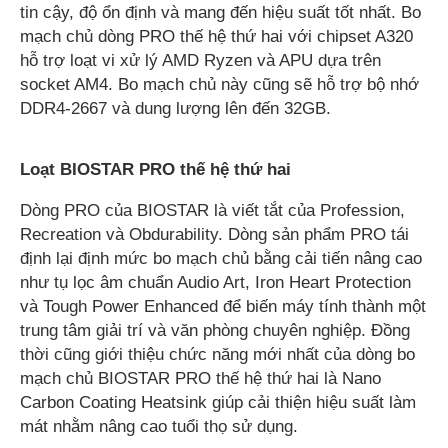
tin cậy, độ ổn định và mang đến hiệu suất tốt nhất. Bo
mạch chủ dòng PRO thế hệ thứ hai với chipset A320
hỗ trợ loạt vi xử lý AMD Ryzen và APU dựa trên
socket AM4. Bo mạch chủ này cũng sẽ hỗ trợ bộ nhớ
DDR4-2667 và dung lượng lên đến 32GB.
Loạt BIOSTAR PRO thế hệ thứ hai
Dòng PRO của BIOSTAR là viết tắt của Profession,
Recreation và Obdurability. Dòng sản phẩm PRO tái
định lại định mức bo mạch chủ bằng cải tiến nâng cao
như tụ lọc âm chuẩn Audio Art, Iron Heart Protection
và Tough Power Enhanced để biến máy tính thành một
trung tâm giải trí và văn phòng chuyên nghiệp. Đồng
thời cũng giới thiệu chức năng mới nhất của dòng bo
mạch chủ BIOSTAR PRO thế hệ thứ hai là Nano
Carbon Coating Heatsink giúp cải thiện hiệu suất làm
mát nhằm nâng cao tuổi thọ sử dụng.