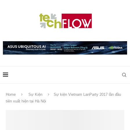
Home
Sự Kiện
Sự kiện Vietnam LanParty 2017 lần đầu
tiên xuất hiện tại Hà Nội