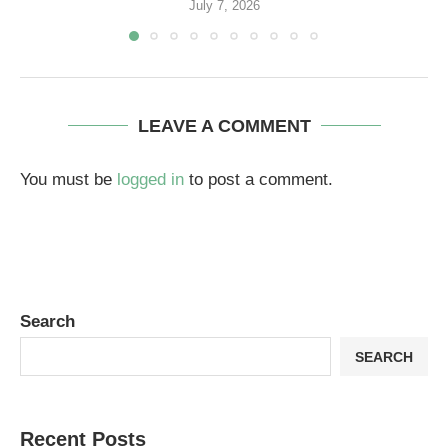
July 7, 2026
LEAVE A COMMENT
You must be
logged in
to post a comment.
Search
SEARCH
Recent Posts