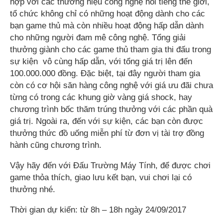
hợp với các thương hiệu công nghệ nổi tiếng thế giới,
tổ chức không chỉ có những hoạt động dành cho các
bạn game thủ mà còn nhiều hoạt động hấp dẫn dành
cho những người đam mê công nghệ. Tổng giải
thưởng giành cho các game thủ tham gia thi đấu trong
sự kiện vô cùng hấp dẫn, với tổng giá trị lên đến
100.000.000 đồng. Đặc biệt, tại đây người tham gia
còn có cơ hội săn hàng công nghệ với giá ưu đãi chưa
từng có trong các khung giờ vàng giá shock, hay
chương trình bốc thăm trúng thưởng với các phần quà
giá trị. Ngoài ra, đến với sự kiện, các bạn còn được
thưởng thức đồ uống miễn phí từ đơn vị tài trợ đồng
hành cũng chương trình.
Vậy hãy đến với Đấu Trường Máy Tính, để được chơi
game thỏa thích, giao lưu kết bạn, vui chơi lại có
thưởng nhé.
Thời gian dự kiến: từ 8h – 18h ngày 24/09/2017