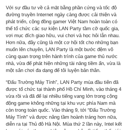
Với sự đầu tư về cả mặt bằng phần cứng và tốc độ
đường truyền Internet ngày càng được cải thiện và
phát triển, cộng đồng gamer Việt Nam hoàn toàn có
thể tổ chức các sự kiện LAN Party tầm cỡ quốc gia,
vơi mục đích giao hữu, vui chơi và học hỏi lẫn nhau.
Hơn nữa, đây cũng là một cơ hội tốt cho những bạn
muốn lên chuyên, LAN Party là một bước đệm vô
cùng quan trọng trên hành trình của game thủ nước
nhà, vừa để phát hiện những tài năng tiềm ẩn, vừa là
một sân chơi đa dạng để tôi luyện bản thân.
“Đấu Trường Máy Tính”, LAN Party mùa đầu tiên đã
được tổ chức tại thành phố Hồ Chí Minh, vào tháng 4
vừa rồi và đã để lại nhiều tiếng vang lớn trong cộng
động game không những tại khu vực phía Nam mà
còn trong toàn quốc. Vào tháng 9, tới “Đấu Trường
Máy Tính” và được nâng tầm hoành tráng hơn nữa,
diễn ra tại Thủ đô Hà Nội. Mùa thứ 2 lần này, Intel kết