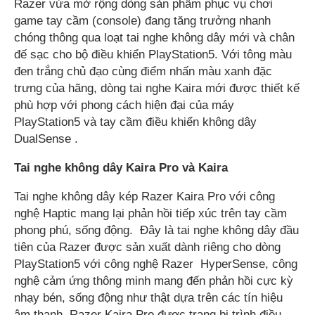
Razer vừa mở rộng dòng sản phẩm phục vụ chơi
game tay cầm (console) đang tăng trưởng nhanh
chóng thông qua loạt tai nghe không dây mới và chân
đế sạc cho bộ điều khiển PlayStation5. Với tông màu
đen trắng chủ đạo cùng điểm nhấn màu xanh đặc
trưng của hãng, dòng tai nghe Kaira mới được thiết kế
phù hợp với phong cách hiện đại của máy
PlayStation5 và tay cầm điều khiển không dây
DualSense .
Tai nghe không dây Kaira Pro và Kaira
Tai nghe không dây kép Razer Kaira Pro với công
nghệ Haptic mang lại phản hồi tiếp xúc trên tay cầm
phong phú, sống động. Đây là tai nghe không dây đầu
tiên của Razer được sản xuất dành riêng cho dòng
PlayStation5 với công nghệ Razer HyperSense, công
nghệ cảm ứng thông minh mang đến phản hồi cực kỳ
nhạy bén, sống động như thật dựa trên các tín hiệu
âm thanh. Razer Kaira Pro được trang bị trình điều