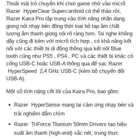
Thoải mái trò chuyện khi chơi game nhờ vào micrô
Razer HyperClear Supercardioid có thể tháo rời,
Razer Kaira Pro tập trung vào tính năng nhận dạng
giọng nói nhạy bén đồng thời loại bỏ tạp âm chất
lượng âm thanh giọng nói rõ ràng hơn. Tai nghe không
dây cũng đi kèm với micrô tích hợp , có khả năng kết
nối với các thiết bị di động thông qua kết nối Blue
tooth cũng như PS5 , PS4 , PC và các thiết bị khác có
cổng USB-C hoặc USB-A thông qua đế sạc Razer
HyperSpeed ​​ 2,4 GHz USB-C (kèm bộ chuyển đổi
USB-A).
Một số tính năng cốt lõi của Kaira Pro, bao gồm:
Razer HyperSense mang lại cảm ứng nhạy bén và
trải nghiệm đắm chìm
Razer TriForce Titanium 50mm Drivers tạo hiệu
suất âm thanh (high-end) sắc nét, trung thực