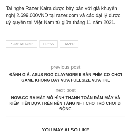
Tai nghe Razer Kaira được bày bán với giá khuyến
nghị 2.699.000VND tại razer.com và các đại lý được
uỷ quyền tại Việt Nam từ giữa tháng 11 năm 2021.
PLAYSTATION 5
PRESS
RAZER
previous post
ĐÁNH GIÁ: ASUS ROG CLAYMORE II BÀN PHÍM CƠ CHƠI
GAME KHÔNG DÂY VỪA FULLSIZE VỪA TKL
next post
NOW.GG RA MẮT MÔ HÌNH THANH TOÁN ĐÁM MÂY VÀ
KIẾM TIỀN DỰA TRÊN NỀN TẢNG NFT CHO TRÒ CHƠI DI
ĐỘNG
YOU MAY ALSO LIKE