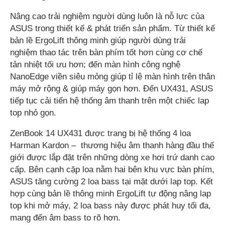
Nâng cao trải nghiệm người dùng luôn là nỗ lực của
ASUS trong thiết kế & phát triển sản phẩm. Từ thiết kế
bản lề ErgoLift thông minh giúp người dùng trải
nghiệm thao tác trên bàn phím tốt hơn cùng cơ chế
tản nhiệt tối ưu hơn; đến màn hình công nghệ
NanoEdge viền siêu mỏng giúp tỉ lệ màn hình trên thân
máy mở rộng & giúp máy gọn hơn. Đến UX431, ASUS
tiếp tục cải tiến hệ thống âm thanh trên một chiếc lap
top nhỏ gọn.
ZenBook 14 UX431 được trang bị hệ thống 4 loa
Harman Kardon – thương hiệu âm thanh hàng đầu thế
giới được lắp đặt trên những dòng xe hơi trứ danh cao
cấp. Bên cạnh cặp loa nằm hai bên khu vực bàn phím,
ASUS tăng cường 2 loa bass tại mặt dưới lap top. Kết
hợp cùng bản lề thông minh ErgoLift tự động nâng lap
top khi mở máy, 2 loa bass này được phát huy tối đa,
mang đến âm bass to rõ hơn.