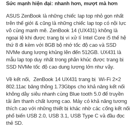
Sức mạnh hiện đại: nhanh hơn, mượt mà hơn
ASUS ZenBook là những chiếc lap top nhỏ gọn nhất
trên thế giới & cũng là những chiếc lap top có nội lực
vô cùng mạnh mẽ. ZenBook 14 (UX431) không là
ngoại lệ khi được trang bị vi xử lí Intel Core i5 thế hệ
thứ 8 đi kèm với 8GB bộ nhớ tốc độ cao và SSD
NVMe dung lượng khủng lên đến 512GB. UX431 là
mẫu lap top duy nhất trong phân khúc được trang bị
SSD NVMe tốc độ cao dung lượng lớn như vậy.
Về kết nối, ZenBook 14 UX431 trang bị Wi-Fi 2×2
802.11ac băng thông 1.73Gbps cho khả năng kết nối
không dây siêu nhanh cùng Blue tooth 5.0 để truyền
tải âm thanh chất lượng cao. Máy có khả năng tương
thích cao với những thiết bị khác nhờ các cổng kết nối
phổ biến USB 2.0, USB 3.1, USB Type C và đầu đọc
thẻ SD.