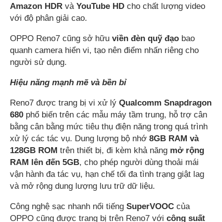
Amazon HDR
và ​​
YouTube HD
cho chất lượng video
với độ phân giải cao.
OPPO Reno7 cũng sở hữu
viền đèn quỹ đạo
bao
quanh camera hiển vi, tạo nên điểm nhấn riêng cho
người sử dụng.
Hiệu năng mạnh mẽ và bền bỉ
Reno7 được trang bị vi xử lý
Qualcomm Snapdragon
680
phổ biến trên các mẫu máy tầm trung, hỗ trợ cân
bằng cân bằng mức tiêu thụ điện năng trong quá trình
xử lý các tác vụ. Dung lượng bộ nhớ
8GB RAM và
128GB ROM
trên thiết bị, đi kèm khả năng
mở rộng
RAM lên đến 5GB
, cho phép người dùng thoải mái
vận hành đa tác vụ, hạn chế tối đa tình trạng giật lag
và mở rộng dung lượng lưu trữ dữ liệu.
Công nghệ sạc nhanh nổi tiếng
SuperVOOC
của
OPPO cũng được trang bị trên Reno7 với
công suất