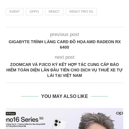
EVENT
OPPO
RENO7
RENO7 PRO 5G
previous post
GIGABYTE TRÌNH LÀNG CARD ĐỒ HỌA AMD RADEON RX
6400
next post
ZOOMCAR VÀ PJICO KÝ KẾT HỢP TÁC CUNG CẤP BẢO
HIỂM TOÀN DIỆN LẦN ĐẦU TIÊN CHO DỊCH VỤ THUÊ XE TỰ
LÁI TẠI VIỆT NAM
YOU MAY ALSO LIKE