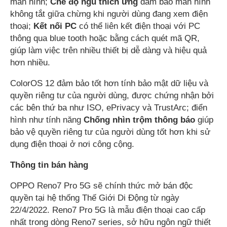
màn hình;
Chế độ ngủ thích ứng
đảm bảo màn hình
không tắt giữa chừng khi người dùng đang xem điện
thoại;
Kết nối PC
có thể liên kết điện thoại với PC
thông qua blue tooth hoặc bằng cách quét mã QR,
giúp làm việc trên nhiều thiết bị dễ dàng và hiệu quả
hơn nhiều.
ColorOS 12 đảm bảo tốt hơn tính bảo mật dữ liệu và
quyền riêng tư của người dùng, được chứng nhận bởi
các bên thứ ba như ISO, ePrivacy và TrustArc; điển
hình như tính năng
Chống nhìn trộm thông báo
giúp
bảo vệ quyền riêng tư của người dùng tốt hơn khi sử
dụng điện thoại ở nơi công cộng.
Thông tin bán hàng
OPPO Reno7 Pro 5G sẽ chính thức mở bán độc
quyền tại hệ thống Thế Giới Di Động từ ngày
22/4/2022. Reno7 Pro 5G là mẫu điện thoại cao cấp
nhất trong dòng Reno7 series, sở hữu ngôn ngữ thiết