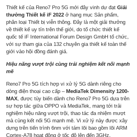
Thiết kế của Reno7 Pro 5G mới đây vinh dự đạt
Giải
thưởng Thiết kế iF 2022
ở hạng mục Sản phẩm,
phân loại Thiết bị viễn thông. Đây là một giải thưởng
về thiết kế uy tín trên thế giới, do tổ chức thiết kế
quốc tế iF International Forum Design GmbH tổ chức,
với sự tham gia của 132 chuyên gia thiết kế toàn thế
giới vào hội đồng đánh giá.
Hiệu năng vượt trội cùng trải nghiệm kết nối mạnh
mẽ
Reno7 Pro 5G tích hợp vi xử lý 5G dành riêng cho
dòng điện thoại cao cấp –
MediaTek Dimensity 1200-
MAX
, được tùy biến dành cho Reno7 Pro 5G dựa trên
sự hợp tác giữa OPPO và MediaTek, mang tới trải
nghiệm hiệu năng vượt trội, thao tác đa nhiệm mượt
mà cùng kết nối 5G mạnh mẽ. Vi xử lý này được xây
dựng trên tiến trình 6nm với tám lõi bao gồm lõi ARM
Cortex-A78 hoạt động ở tốc độ lên đến 3GHz.