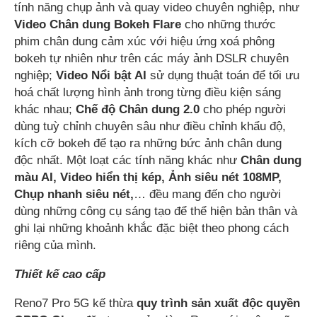
tính năng chụp ảnh và quay video chuyên nghiệp, như
Video Chân dung Bokeh Flare
cho những thước
phim chân dung cảm xúc với hiệu ứng xoá phông
bokeh tự nhiên như trên các máy ảnh DSLR chuyên
nghiệp;
Video Nổi bật AI
sử dụng thuật toán để tối ưu
hoá chất lượng hình ảnh trong từng điều kiện sáng
khác nhau;
Chế độ Chân dung 2.0
cho phép người
dùng tuỳ chỉnh chuyên sâu như điều chỉnh khẩu độ,
kích cỡ bokeh để tạo ra những bức ảnh chân dung
độc nhất. Một loạt các tính năng khác như
Chân dung
màu AI, Video hiển thị kép,
Ảnh siêu nét 108MP,
Chụp nhanh siêu nét,
… đều mang đến cho người
dùng những công cụ sáng tạo để thể hiện bản thân và
ghi lại những khoảnh khắc đặc biệt theo phong cách
riêng của mình.
Thiết kế cao cấp
Reno7 Pro 5G kế thừa
quy trình sản xuất độc quyền