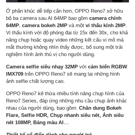
Ở phân khúc dễ tiếp cận hơn, OPPO Reno7 sở hữu
bộ ba camera sau AI 64MP bao gồm
camera chính
64MP
,
camera bokeh 2MP
và một
vi thấu kính 2MP
.
Vi thấu kính với độ phóng đại từ 15x đến 30x, cho khả
năng chụp hoặc quay video những kết cấu vi mô mà
mắt thường không nhìn thấy được, bổ sung một trải
nghiệm hình ảnh thú vị cho người dùng.
Camera selfie siêu nhạy 32MP
với
cảm biến RGBW
IMX709
trên OPPO Reno7 sẽ mang lại những hình
ảnh selfie chất lượng cao.
OPPO Reno7 kế thừa nhiều tính năng chụp hình của
Reno7 Series, đáp ứng những nhu cầu chụp ảnh khác
nhau của người dùng, bao gồm:
Chân dung Bokeh
Flare, Selfie HDR, Chụp nhanh siêu nét, Ảnh siêu
nét 108MP, Bảng màu AI
…
Thiết kế cổ điển dành cho người trẻ