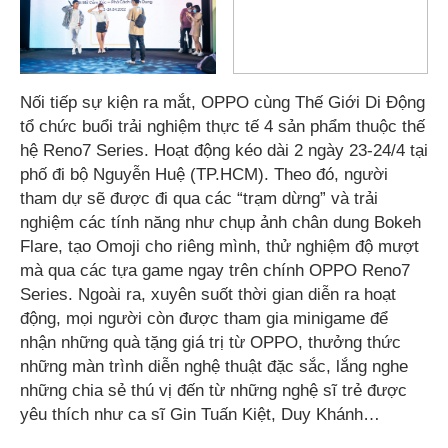
Nối tiếp sự kiện ra mắt, OPPO cùng Thế Giới Di Động
tổ chức buổi trải nghiệm thực tế 4 sản phẩm thuộc thế
hệ Reno7 Series. Hoạt động kéo dài 2 ngày 23-24/4 tại
phố đi bộ Nguyễn Huệ (TP.HCM). Theo đó, người
tham dự sẽ được đi qua các “trạm dừng” và trải
nghiệm các tính năng như chụp ảnh chân dung Bokeh
Flare, tạo Omoji cho riêng mình, thử nghiệm độ mượt
mà qua các tựa game ngay trên chính OPPO Reno7
Series. Ngoài ra, xuyên suốt thời gian diễn ra hoạt
động, mọi người còn được tham gia minigame để
nhận những quà tặng giá trị từ OPPO, thưởng thức
những màn trình diễn nghệ thuật đặc sắc, lắng nghe
những chia sẻ thú vị đến từ những nghệ sĩ trẻ được
yêu thích như ca sĩ Gin Tuấn Kiệt, Duy Khánh…