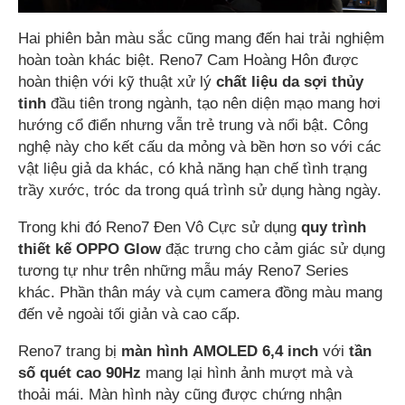
Hai phiên bản màu sắc cũng mang đến hai trải nghiệm
hoàn toàn khác biệt. Reno7 Cam Hoàng Hôn được
hoàn thiện với kỹ thuật xử lý
chất liệu da sợi thủy
tinh
đầu tiên trong ngành, tạo nên diện mạo mang hơi
hướng cổ điển nhưng vẫn trẻ trung và nổi bật. Công
nghệ này cho kết cấu da mỏng và bền hơn so với các
vật liệu giả da khác, có khả năng hạn chế tình trạng
trầy xước, tróc da trong quá trình sử dụng hàng ngày.
Trong khi đó Reno7 Đen Vô Cực sử dụng
quy trình
thiết kế OPPO Glow
đặc trưng cho cảm giác sử dụng
tương tự như trên những mẫu máy Reno7 Series
khác. Phần thân máy và cụm camera đồng màu mang
đến vẻ ngoài tối giản và cao cấp.
Reno7 trang bị
màn hình
AMOLED 6,4 inch
với
tần
số quét cao 90Hz
mang lại hình ảnh mượt mà và
thoải mái. Màn hình này cũng được chứng nhận