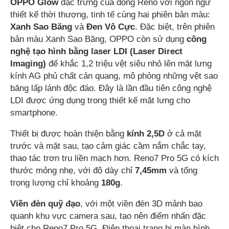
OPPO Glow
đặc trưng của dòng Reno với ngôn ngữ
thiết kế thời thượng, tinh tế cùng hai phiên bản màu:
Xanh Sao Băng
và
Đen Vô Cực
. Đặc biệt, trên phiên
bản màu Xanh Sao Băng, OPPO còn sử dụng
công
nghệ tạo hình bằng laser LDI (Laser Direct
Imaging)
để khắc 1,2 triệu vệt siêu nhỏ lên mặt lưng
kính AG phủ chất cản quang, mô phỏng những vệt sao
băng lấp lánh độc đáo. Đây là lần đầu tiên công nghệ
LDI được ứng dụng trong thiết kế mặt lưng cho
smartphone.
Thiết bị được hoàn thiện bằng
kính 2,5D
ở cả mặt
trước và mặt sau, tạo cảm giác cầm nắm chắc tay,
thao tác trơn tru liền mạch hơn. Reno7 Pro 5G có kích
thước mỏng nhẹ, với độ dày chỉ
7,45mm
và tổng
trọng lượng chỉ khoảng
180g
.
Viền đèn quỹ đạo
, với một viền đèn 3D mảnh bao
quanh khu vực camera sau, tạo nên điểm nhấn đặc
biệt cho Reno7 Pro 5G. Điện thoại trang bị màn hình