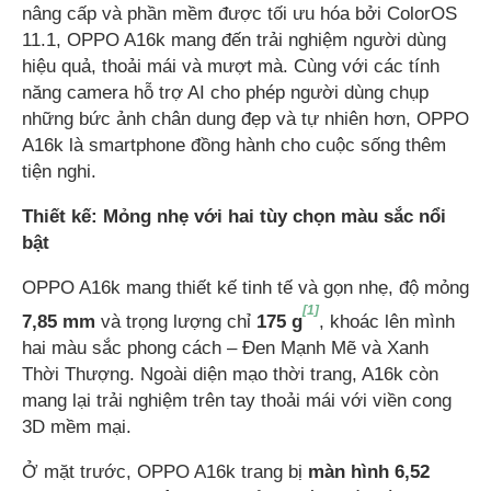
nâng cấp và phần mềm được tối ưu hóa bởi ColorOS
11.1, OPPO A16k mang đến trải nghiệm người dùng
hiệu quả, thoải mái và mượt mà. Cùng với các tính
năng camera hỗ trợ AI cho phép người dùng chụp
những bức ảnh chân dung đẹp và tự nhiên hơn, OPPO
A16k là smartphone đồng hành cho cuộc sống thêm
tiện nghi.
Thiết kế: Mỏng nhẹ với hai tùy chọn màu sắc nổi
bật
OPPO A16k mang thiết kế tinh tế và gọn nhẹ, độ mỏng
[1]
7,85 mm
và trọng lượng chỉ
175 g
, khoác lên mình
hai màu sắc phong cách – Đen Mạnh Mẽ và Xanh
Thời Thượng. Ngoài diện mạo thời trang, A16k còn
mang lại trải nghiệm trên tay thoải mái với viền cong
3D mềm mại.
Ở mặt trước, OPPO A16k trang bị
màn hình 6,52