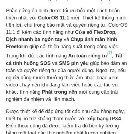
Phần cứng ổn định được tối ưu hóa một cách hoàn
thiện nhất với
ColorOS 11.1
mới. Thiết kế thông minh,
tiện lợi, chú trọng bảo mật và quyền riêng tư, ColorOS
11.1 đi kèm các tính năng như
Cửa sổ FlexDrop,
Dịch nhanh ba ngón tay
và
Chụp ảnh màn hình
Freeform
giúp cải thiện năng suất trong công việc.
[2]
Trong khi đó, các tính năng
An toàn riêng tư
,
Tất
cả tình huống SOS
và
SMS pin yếu
giúp bảo đảm an
toàn và quyền riêng tư của người dùng. Ngoài ra, nếu
người dùng muốn thưởng thức âm nhạc hoặc xem
video chạy nền khi đang làm việc hoặc các tác vụ
khác, tính năng
Phát trong nền
mới cung cấp trải
nghiệm đa nhiệm và liền mạch.
Được thiết kế để đáp ứng tốt các nhu cầu hàng ngày,
thiết bị hỗ trợ kháng thấm nước với
xếp hạng IPX4
.
Điện thoại cũng đã được kiểm tra độ bền kỹ lưỡng
bằng một loạt các thử nghiệm chất lượng nghiêm