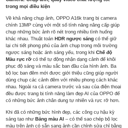
trong mọi điều kiện
Về khả năng chụp ảnh, OPPO A16k trang bị camera
chính 13MP cùng với một số tính năng nâng cấp giúp
chụp những bức ảnh rõ nét trong nhiều tình huống
khác nhau. Thuật toán
HDR ngược sáng
có thể giữ
lại chi tiết phong phú của ảnh chụp trong môi trường
ngược sáng hoặc ánh sáng yếu, trong khi
Chế độ
Màu rực rỡ
có thể tự động nhận dạng cảnh để khôi
phục độ sáng và màu sắc ban đầu của hình ảnh. Ba
bộ lọc ban đêm mới được giới thiệu cũng giúp người
dùng chụp các cảnh đêm với nhiều phong cách khác
nhau. Ngoài ra cả camera trước và sau của điện thoại
đều được trang bị tính năng làm đẹp AI của OPPO để
có những bức ảnh chân dung tự nhiên và rực rỡ hơn.
Khi đã có những bức hình đẹp, các công cụ hậu kỳ
sáng tạo như
Bảng màu AI
– có thể sao chép bộ lọc
màu trên ảnh có sẵn sang ảnh cần chỉnh sửa chỉ bằng