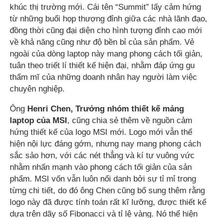
khúc thị trường mới. Cái tên “Summit” lấy cảm hứng
từ những buổi họp thượng đỉnh giữa các nhà lãnh đạo,
đồng thời cũng đại diện cho hình tượng đỉnh cao mới
về khả năng cũng như độ bền bỉ của sản phẩm. Vẻ
ngoài của dòng laptop này mang phong cách tối giản,
tuân theo triết lí thiết kế hiện đại, nhằm đáp ứng gu
thẩm mĩ của những doanh nhân hay người làm việc
chuyên nghiệp.
Ông
Henri Chen, Trưởng nhóm thiết kế mảng
laptop của MSI
, cũng chia sẻ thêm về nguồn cảm
hứng thiết kế của logo MSI mới. Logo mới vẫn thể
hiện nội lực đáng gớm, nhưng nay mang phong cách
sắc sảo hơn, với các nét thẳng và kí tự vuông vức
nhằm nhấn mạnh vào phong cách tối giản của sản
phẩm. MSI vốn vẫn luôn nổi danh bởi sự tỉ mỉ trong
từng chi tiết, do đó ông Chen cũng bổ sung thêm rằng
logo này đã được tính toán rất kĩ lưỡng, được thiết kế
dựa trên dãy số Fibonacci và tỉ lệ vàng. Nó thể hiện