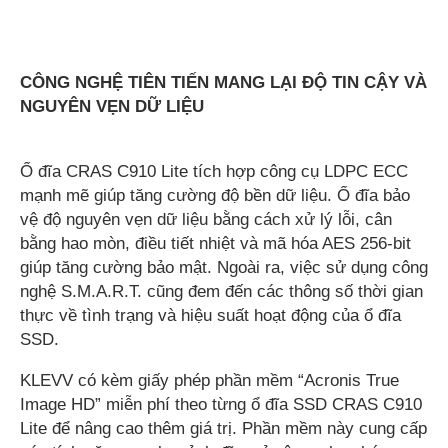
CÔNG NGHỆ TIÊN TIẾN MANG LẠI ĐỘ TIN CẬY VÀ
NGUYÊN VẸN DỮ LIỆU
Ổ đĩa CRAS C910 Lite tích hợp công cụ LDPC ECC
mạnh mẽ giúp tăng cường độ bền dữ liệu. Ổ đĩa bảo
vệ độ nguyên vẹn dữ liệu bằng cách xử lý lỗi, cân
bằng hao mòn, điều tiết nhiệt và mã hóa AES 256-bit
giúp tăng cường bảo mật. Ngoài ra, việc sử dụng công
nghệ S.M.A.R.T. cũng đem đến các thông số thời gian
thực về tình trạng và hiệu suất hoạt động của ổ đĩa
SSD.
KLEVV có kèm giấy phép phần mềm “Acronis True
Image HD” miễn phí theo từng ổ đĩa SSD CRAS C910
Lite để nâng cao thêm giá trị. Phần mềm này cung cấp