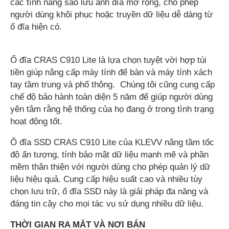
các tính năng sao lưu ảnh đĩa mở rộng, cho phép
người dùng khôi phục hoặc truyền dữ liệu dễ dàng từ
ổ đĩa hiện có.
Ổ đĩa CRAS C910 Lite là lựa chọn tuyệt vời hợp túi
tiền giúp nâng cấp máy tính để bàn và máy tính xách
tay tầm trung và phổ thông. Chúng tôi cũng cung cấp
chế độ bảo hành toàn diện 5 năm để giúp người dùng
yên tâm rằng hệ thống của họ đang ở trong tình trạng
hoạt động tốt.
Ổ đĩa SSD CRAS C910 Lite của KLEVV nâng tầm tốc
độ ấn tượng, tính bảo mật dữ liệu mạnh mẽ và phần
mềm thân thiện với người dùng cho phép quản lý dữ
liệu hiệu quả. Cung cấp hiệu suất cao và nhiều tùy
chọn lưu trữ, ổ đĩa SSD này là giải pháp đa năng và
đáng tin cậy cho mọi tác vụ sử dụng nhiều dữ liệu.
THỜI GIAN RA MẮT VÀ NƠI BÁN