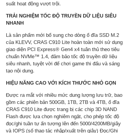
suất hoạt động vượt trội.
TRẢI NGHIỆM TỐC ĐỘ TRUYỀN DỮ LIỆU SIÊU
NHANH
Là sản phẩm mới bổ sung cho dòng ổ đĩa SSD M.2
của KLEVV, CRAS C910 Lite hoàn toàn mới sử dụng
giao diện PCI Express® Gen4 x4 tuân thủ theo tiêu
chuẩn NVMe™ 1.4, đảm bảo tốc độ truyền dữ liệu
siêu nhanh, tuyệt vời để chơi game thi đấu và sáng
tạo nội dung.
HIỆU NĂNG CAO VỚI KÍCH THƯỚC NHỎ GỌN
Được ra mắt với nhiều mức dung lượng lưu trữ, bao
gồm các phiên bản 500GB, 1TB, 2TB và 4TB, ổ đĩa
CRAS C910 Lite được trang bị các chip 3D NAND
Flash được lựa chọn nghiêm ngặt, cho phép tốc độ
đọc/ghi tuần tự ấn tượng lên đến 5000/4200MB/giây
và IOPS (số thao tác nhập/xuất trên giây) Đọc/Ghi