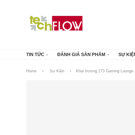
TIN TỨC
ĐÁNH GIÁ SẢN PHẨM
SỰ KIỆ
Home
Sự Kiện
Khai trương 273 Gaming Lounge 