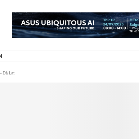
N
– Đà Lạt