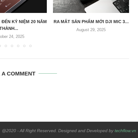
 ĐẾN KỶ NIỆM 20 NĂM
RA MẮT SẢN PHẨM MỚI DJI MIC 3...
THÀNH...
August 29, 2025
ober 24, 2025
E A COMMENT
@2020 - All Right Reserved. Designed and Developed by
techflow.vn