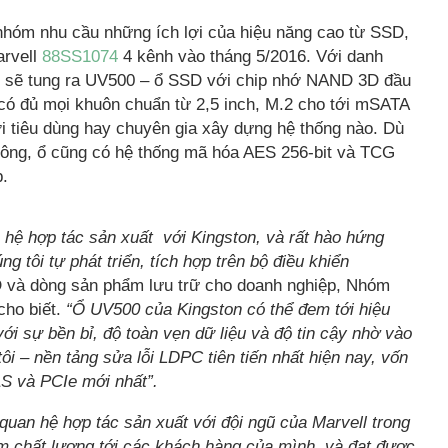
hóm nhu cầu những ích lợi của hiệu năng cao từ SSD,
arvell
88SS1074
4 kênh vào tháng 5/2016. Với danh
n sẽ tung ra UV500 – ổ SSD với chip nhớ NAND 3D đầu
ó đủ mọi khuôn chuẩn từ 2,5 inch, M.2 cho tới mSATA
i tiêu dùng hay chuyên gia xây dựng hệ thống nào. Dù
hông, ổ cũng có hệ thống mã hóa AES 256-bit và TCG
p.
 hệ hợp tác sản xuất với Kingston, và rất hào hứng
 tôi tự phát triển, tích hợp trên bộ điều khiển
SD và dòng sản phẩm lưu trữ cho doanh nghiệp, Nhóm
 cho biết.
“Ổ UV500 của Kingston có thể đem tới hiệu
 sự bền bỉ, độ toàn vẹn dữ liệu và độ tin cậy nhờ vào
 – nền tảng sửa lỗi LDPC tiên tiến nhất hiện nay, vốn
AS và PCIe mới nhất”.
quan hệ hợp tác sản xuất với đội ngũ của Marvell trong
m chất lượng tới các khách hàng của mình, và đạt được