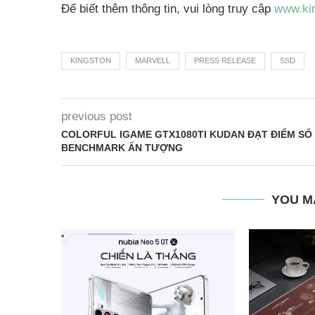
Để biết thêm thông tin, vui lòng truy cập
www.ki
KINGSTON
MARVELL
PRESS RELEASE
SSD
previous post
COLORFUL IGAME GTX1080TI KUDAN ĐẠT ĐIỂM SỐ
BENCHMARK ẤN TƯỢNG
YOU M