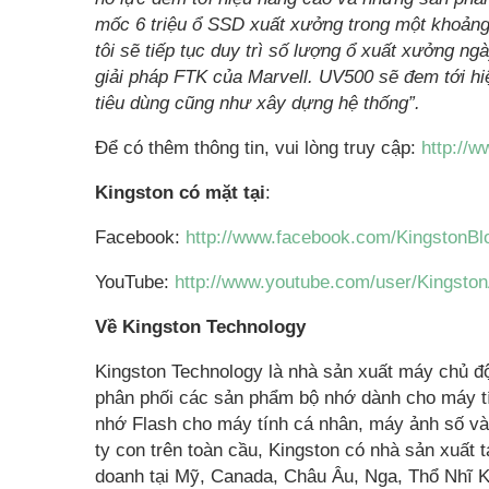
mốc 6 triệu ổ SSD xuất xưởng trong một khoảng
tôi sẽ tiếp tục duy trì số lượng ổ xuất xưởng 
giải pháp FTK của Marvell. UV500 sẽ đem tới hi
tiêu dùng cũng như xây dựng hệ thống”.
Để có thêm thông tin, vui lòng truy cập:
http://
Kingston có mặt tại
:
Facebook:
http://www.facebook.com/KingstonB
YouTube:
http://www.youtube.com/user/Kingst
Về Kingston Technology
Kingston Technology là nhà sản xuất máy chủ độc
phân phối các sản phẩm bộ nhớ dành cho máy tí
nhớ Flash cho máy tính cá nhân, máy ảnh số và 
ty con trên toàn cầu, Kingston có nhà sản xuất t
doanh tại Mỹ, Canada, Châu Âu, Nga, Thổ Nhĩ K