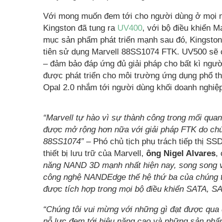
Với mong muốn đem tới cho người dùng ở mọi n
Kingston đã tung ra
UV400
, với bộ điều khiển M
mục sản phẩm phát triển mạnh sau đó, Kingsto
tiên sử dụng Marvell 88SS1074 FTK. UV500 sẽ c
– đảm bảo đáp ứng đủ giải pháp cho bất kì ngườ
được phát triển cho môi trường ứng dụng phổ t
Opal 2.0 nhắm tới người dùng khối doanh nghiệ
“Marvell tự hào vì sự thành công trong mối quan
được mở rộng hơn nữa với giải pháp FTK do chúng
88SS1074”
– Phó chủ tịch phụ trách tiếp thị S
thiết bị lưu trữ của Marvell,
ông Nigel Alvares
,
năng NAND 3D mạnh nhất hiện nay, song song với
công nghệ NANDEdge thế hệ thứ ba của chúng tôi
được tích hợp trong mọi bộ điều khiển SATA, S
“Chúng tôi vui mừng với những gì đạt được qua 
nỗ lực đem tới hiệu năng cao và những sản phẩ