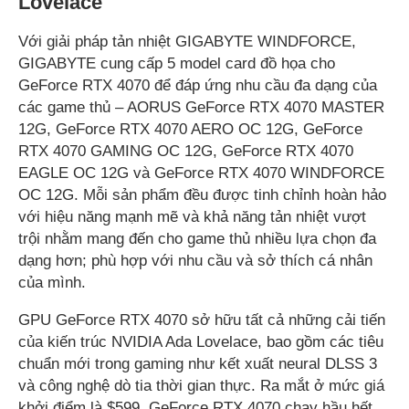
Lovelace
Với giải pháp tản nhiệt GIGABYTE WINDFORCE,
GIGABYTE cung cấp 5 model card đồ họa cho
GeForce RTX 4070 để đáp ứng nhu cầu đa dạng của
các game thủ – AORUS GeForce RTX 4070 MASTER
12G, GeForce RTX 4070 AERO OC 12G, GeForce
RTX 4070 GAMING OC 12G, GeForce RTX 4070
EAGLE OC 12G và GeForce RTX 4070 WINDFORCE
OC 12G. Mỗi sản phẩm đều được tinh chỉnh hoàn hảo
với hiệu năng mạnh mẽ và khả năng tản nhiệt vượt
trội nhằm mang đến cho game thủ nhiều lựa chọn đa
dạng hơn; phù hợp với nhu cầu và sở thích cá nhân
của mình.
GPU GeForce RTX 4070 sở hữu tất cả những cải tiến
của kiến trúc NVIDIA Ada Lovelace, bao gồm các tiêu
chuẩn mới trong gaming như kết xuất neural DLSS 3
và công nghệ dò tia thời gian thực. Ra mắt ở mức giá
khởi điểm là $599, GeForce RTX 4070 chạy hầu hết