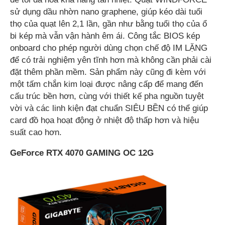
sử dụng dầu nhờn nano graphene, giúp kéo dài tuổi
thọ của quạt lên 2,1 lần, gần như bằng tuổi thọ của ổ
bi kép mà vẫn vận hành êm ái. Công tắc BIOS kép
onboard cho phép người dùng chọn chế độ IM LẶNG
để có trải nghiệm yên tĩnh hơn mà không cần phải cài
đặt thêm phần mềm. Sản phẩm này cũng đi kèm với
một tấm chắn kim loại được nâng cấp để mang đến
cấu trúc bền hơn, cùng với thiết kế pha nguồn tuyệt
vời và các linh kiện đạt chuẩn SIÊU BỀN có thể giúp
card đồ họa hoạt động ở nhiệt độ thấp hơn và hiệu
suất cao hơn.
GeForce RTX 4070 GAMING OC 12G