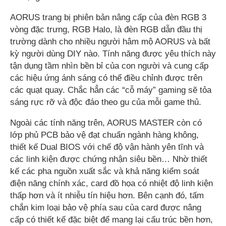
AORUS trang bị phiên bản nâng cấp của đèn RGB 3
vòng đặc trưng, RGB Halo, là đèn RGB dẫn đầu thị
trường dành cho nhiều người hâm mộ AORUS và bất
kỳ người dùng DIY nào. Tính năng được yêu thích này
tận dụng tầm nhìn bền bỉ của con người và cung cấp
các hiệu ứng ánh sáng có thể điều chỉnh được trên
các quạt quay. Chắc hẳn các “cỗ máy” gaming sẽ tỏa
sáng rực rỡ và độc đáo theo gu của mỗi game thủ.
Ngoài các tính năng trên, AORUS MASTER còn có
lớp phủ PCB bảo vệ đạt chuẩn ngành hàng không,
thiết kế Dual BIOS với chế độ vận hành yên tĩnh và
các linh kiện được chứng nhận siêu bền… Nhờ thiết
kế các pha nguồn xuất sắc và khả năng kiểm soát
điện năng chính xác, card đồ họa có nhiệt độ linh kiện
thấp hơn và ít nhiễu tín hiệu hơn. Bên cạnh đó, tấm
chắn kim loại bảo vệ phía sau của card được nâng
cấp có thiết kế đặc biệt để mang lại cấu trúc bền hơn,