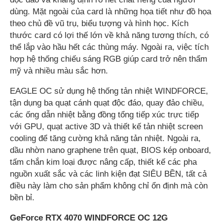
dùng. Mặt ngoài của card là những họa tiết như đồ họa
theo chủ đề vũ trụ, biểu tượng và hình học. Kích
thước card có lợi thế lớn về khả năng tương thích, có
thể lắp vào hầu hết các thùng máy. Ngoài ra, việc tích
hợp hệ thống chiếu sáng RGB giúp card trở nên thẩm
mỹ và nhiều màu sắc hơn.
EAGLE OC sử dụng hệ thống tản nhiệt WINDFORCE,
tận dụng ba quạt cánh quạt độc đáo, quay đảo chiều,
các ống dẫn nhiệt bằng đồng tổng tiếp xúc trực tiếp
với GPU, quạt active 3D và thiết kế tản nhiệt screen
cooling để tăng cường khả năng tản nhiệt. Ngoài ra,
dầu nhờn nano graphene trên quạt, BIOS kép onboard,
tấm chắn kim loại được nâng cấp, thiết kế các pha
nguồn xuất sắc và các linh kiện đạt SIÊU BỀN, tất cả
điều này làm cho sản phẩm không chỉ ổn định mà còn
bền bỉ.
GeForce RTX 4070 WINDFORCE OC 12G