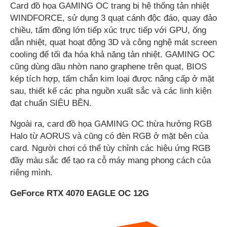
Card đồ họa GAMING OC trang bị hệ thống tản nhiệt
WINDFORCE, sử dụng 3 quạt cánh độc đáo, quay đảo
chiều, tấm đồng lớn tiếp xúc trực tiếp với GPU, ống
dẫn nhiệt, quạt hoạt động 3D và công nghệ mát screen
cooling để tối đa hóa khả năng tản nhiệt. GAMING OC
cũng dùng dầu nhờn nano graphene trên quạt, BIOS
kép tích hợp, tấm chắn kim loại được nâng cấp ở mặt
sau, thiết kế các pha nguồn xuất sắc và các linh kiện
đạt chuẩn SIÊU BỀN.
Ngoài ra, card đồ họa GAMING OC thừa hưởng RGB
Halo từ AORUS và cũng có đèn RGB ở mặt bên của
card. Người chơi có thể tùy chỉnh các hiệu ứng RGB
đầy màu sắc để tạo ra cỗ máy mang phong cách của
riêng mình.
GeForce RTX 4070 EAGLE OC 12G