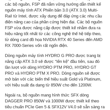
các bộ nguồn, FSP đã nắm vững hướng dẫn thiết kế
nguồn máy tính ATX Phiên bản 3.0 (ATX 3.0) Multi-
Rail từ Intel, được xây dụng để đáp ứng các nhu cầu
điện năng cao của phần cứng hiện đại. Các bộ nguồn
FSP vừa được nâng cấp được thiết kế nhằm đưa ra
hiệu năng tốt nhất từ các công nghệ thế hệ tiếp theo,
từ dòng card đồ họa NVIDIA RTX 40 Series đến AMD
RX 7000-Series vốn rất ngốn điện.
Dòng nguồn máy tính HYDRO G PRO được trang bị
nâng cấp ATX 3.0 sẽ được “lên kệ” đầu tiên, sau đó
lần lượt với dòng HYDRO PTM PRO, HYDRO GT
PRO và HYDRO PTM X PRO. Dòng nguồn sẽ được
mở bán với các biến thể hiệu suất Gold và Platinum,
với hiệu suất đa dạng từ 850W cho đến 1200W.
Ngoài ra, bộ nguồn mang hình thức SFX dòng
DAGGER PRO 850W và 1000W được thiết kế theo
tiêu chuẩn PCIe Gen 5 & SFX12V V4.0 sẽ sẵn sàng ra