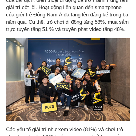
của đại dịch, điện thoại di động đã trở thành trung tâm
giải trí cốt lõi. Hoạt động liên quan đến smartphone
của giới trẻ Đông Nam Á đã tăng lên đáng kể trong ba
năm qua. Cụ thể, trò chơi di động tăng 53%, mua sắm
trực tuyến tăng 51 % và truyền phát video tăng 48%.
Các yếu tố giải trí như xem video (81%) và chơi trò