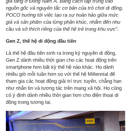
gia tăng ở Đông Nam Á. Bằng cách tập trung vào
nguồn gốc và nguyên tắc cơ bản của trò chơi di động,
POCO hướng tới việc tạo ra sự hoàn hảo giữa mức
giá và sản phẩm của từng phân khúc, nhắm đến nhu
cầu và sở thích riêng của thế hệ trẻ trong khu vực”.
Gen Z, thế hệ di động đầu tiên
Là thế hệ đầu tiên sinh ra trong kỷ nguyên di động,
Gen Z dành nhiều thời gian cho các hoạt động trên
smartphone hơn bất kỳ thế hệ nào khác. Họ dành
nhiều giờ mỗi tuần hơn so với thế hệ Millennial để
tham gia các hoạt động giải trí trực tuyến, chẳng hạn
như nhắn tin và tương tác trên mạng xã hội. Họ cũng
có ý định dành nhiều thời gian hơn cho điện thoại di
động trong tương lai.