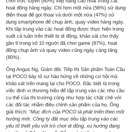
chơi trực tuyến (60%) xếp hạng cao nhất trong các
hoạt động hàng ngày. Chỉ hơn một nửa (56%) sử dụng
điện thoại để gọi thoại và dưới một nửa (47%) sử
dụng smartphone để chụp ảnh, quay video hàng ngày.
Khi tập trung vào các hoạt động được thực hiện trong
suốt cả tuần trên thiết bị di động, khảo sát cho thấy
gần 9 trong số 10 người đã chơi game (87%), hoạt
động chụp ảnh và quay video cũng ngày càng tăng
(80%).
Ông Angus Ng, Giám đốc Tiếp thị Sản phẩm Toàn Cầu
tại POCO bày tỏ sự hào hứng về những cơ hội mà
khảo sát trên mang lại cho POCO. Đặc biệt là trong
việc định vị thương hiệu để tập trung vào các nhu cầu
cụ thể của thị trường cũng như hợp tác chặt chẽ với
các đối tác nhằm điều chỉnh sản phẩm của họ. Ông
giải thích:
“Mục đích của POCO là phát triển theo một
hướng mới. Công ty đặt mục tiêu tập trung vào các
yếu tố thiết yếu với trò chơi di động, xu hướng đang