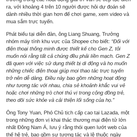
ra, với khoảng 4 trên 10 người được hỏi dự đoán sẽ
dành nhiều thời gian hơn để chơi game, xem video và
mua sắm trực tuyến.
Phát biểu tại diễn đàn, ông Liang Shuang, Trưởng
nhóm máy tính khu vực của Shopee cho biết:
“Đối với
điện thoại thông minh được thiết kế cho Gen Z, tôi
muốn nói rằng tất cả chúng đều phải liền mạch. Gen Z
đã quen với việc sử dụng thiết bị di động và họ muốn
những chiếc điện thoại giúp mọi thao tác trực tuyến
trở nên dễ dàng. Điều này bao gồm những hoạt động
như tương tác với nhau, chia sẻ khoảnh khắc vui vẻ
hoặc chơi những trò chơi thú vị trong cộng đồng trẻ,
theo dõi sức khỏe và cải thiện lối sống của họ.”
Ông Tony Yuan, Phó Chủ tịch cấp cao tại Lazada, một
trong những đơn vị khai thác thương mại điện tử lớn
nhất Đông Nam Á, lưu ý rằng thói quen lướt web của
thế hệ trẻ, bao gồm sự tương tác và lệ thuộc ngày