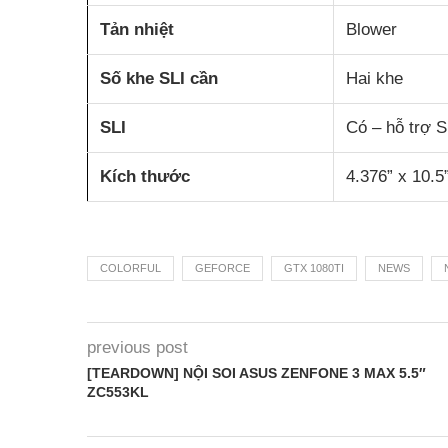
Tản nhiệt
Blower
Số khe SLI cần
Hai khe
SLI
Có – hỗ trợ 
Kích thước
4.376” x 10.5
COLORFUL
GEFORCE
GTX 1080TI
NEWS
previous post
[TEARDOWN] NỘI SOI ASUS ZENFONE 3 MAX 5.5″
ZC553KL