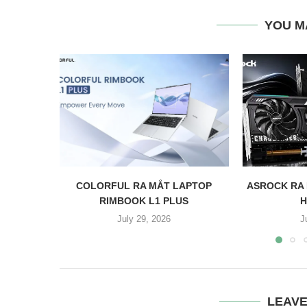
YOU M
COLORFUL RA MẮT LAPTOP
ASROCK RA
RIMBOOK L1 PLUS
H
July 29, 2026
J
LEAV