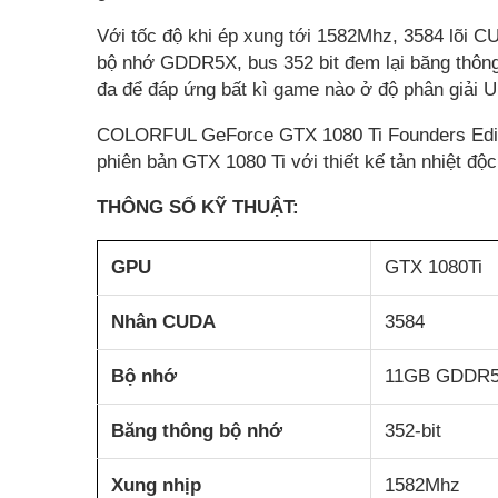
Với tốc độ khi ép xung tới 1582Mhz, 3584 lõi 
bộ nhớ GDDR5X, bus 352 bit đem lại băng thông
đa để đáp ứng bất kì game nào ở độ phân giải Ul
COLORFUL GeForce GTX 1080 Ti Founders Editi
phiên bản GTX 1080 Ti với thiết kế tản nhiệt độc
THÔNG SỐ KỸ THUẬT:
GPU
GTX 1080Ti
Nhân CUDA
3584
Bộ nhớ
11GB GDDR
Băng thông bộ nhớ
352-bit
Xung nhịp
1582Mhz