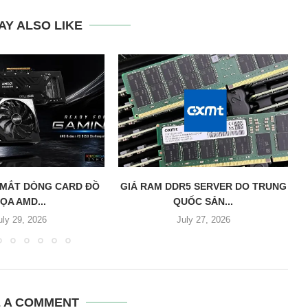
AY ALSO LIKE
 MẮT DÒNG CARD ĐỒ
GIÁ RAM DDR5 SERVER DO TRUNG
ỌA AMD...
QUỐC SẢN...
uly 29, 2026
July 27, 2026
E A COMMENT