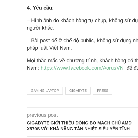
4. Yêu cầu
:
– Hình ảnh do khách hàng tự chụp, không sử dụn
người khác.
– Bài post để ở chế độ public, không sử dụng nh
pháp luật Việt Nam.
Mọi thắc mắc về chương trình, khách hàng có th
Nam:
https://www.facebook.com/AorusVN
để đượ
GAMING LAPTOP
GIGABYTE
PRESS
previous post
GIGABYTE GIỚI THIỆU DÒNG BO MẠCH CHỦ AMD
X570S VỚI KHẢ NĂNG TẢN NHIỆT SIÊU YÊN TĨNH