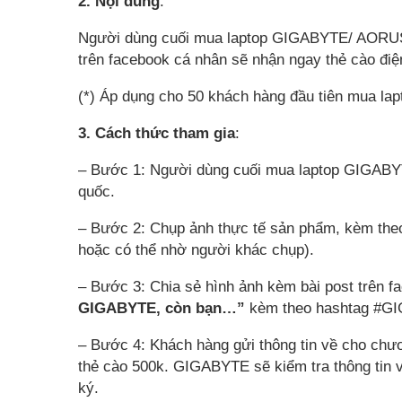
2. Nội dung
:
Người dùng cuối mua laptop GIGABYTE/ AORUS/ 
trên facebook cá nhân sẽ nhận ngay thẻ cào điện
(*) Áp dụng cho 50 khách hàng đầu tiên mua lapt
3. Cách thức tham gia
:
– Bước 1: Người dùng cuối mua laptop GIGABYT
quốc.
– Bước 2: Chụp ảnh thực tế sản phẩm, kèm the
hoặc có thể nhờ người khác chụp).
– Bước 3: Chia sẻ hình ảnh kèm bài post trên f
GIGABYTE, còn bạn…”
kèm theo hashtag #
– Bước 4: Khách hàng gửi thông tin về cho chươn
thẻ cào 500k. GIGABYTE sẽ kiểm tra thông tin v
ký.