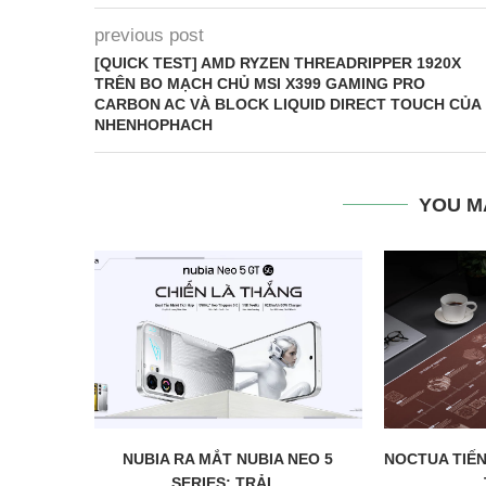
previous post
[QUICK TEST] AMD RYZEN THREADRIPPER 1920X
TRÊN BO MẠCH CHỦ MSI X399 GAMING PRO
CARBON AC VÀ BLOCK LIQUID DIRECT TOUCH CỦA
NHENHOPHACH
YOU M
NUBIA RA MẮT NUBIA NEO 5
NOCTUA TIẾN
SERIES: TRẢI...