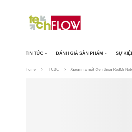
TIN TỨC
ĐÁNH GIÁ SẢN PHẨM
SỰ KIỆ
Home
TCBC
Xiaomi ra mắt điện thoại RedMi Note