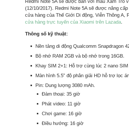
Redmi Note 5A sẽ được bán với màu Xám Tro và
(12/10/2017). Redmi Note 5A sẽ được nâng cấp lê
cửa hàng của Thế Giới Di động, Viễn Thông A, 
cửa hàng trực tuyến của Xiaomi trên Lazada
.
Thông số kỹ thuật:
Nền tảng di động Qualcomm Snapdragon 42
Bộ nhớ RAM 2GB và bộ nhớ trong 16GB.
Khay SIM 2+1: Hỗ trợ cùng lúc 2 nano SIM
Màn hình 5.5” độ phân giải HD hỗ trợ lọc á
Pin: Dung lượng 3080 mAh.
Đàm thoại: 35 giờ
Phát video: 11 giờ
Chơi game: 16 giờ
Điều hướng: 16 giờ