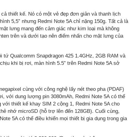
ả thiết kế. Nó có một vẻ đẹp đơn giản và thanh lịch
 hình 5,5” nhưng Redmi Note 5A chỉ nặng 150g. Tất cả là
o mặt lưng mang đến cảm giác như kim loại mà không
anten trên và dưới tạo nên điểm nhấn cho mặt lưng của
 lõi tứ Qualcomm Snapdragon 425 1.4GHz, 2GB RAM và
ịu khi bị rơi, màn hình 5.5” trên Redmi Note 5A sở
egapixel cùng với công nghệ lấy nét theo pha (PDAF)
hời, với dung lượng pin 3080mAh, Redmi Note 5A có thể
g với thiết kế khay SIM 2 cộng 1, Redmi Note 5A cho
thẻ nhớ microSD (hỗ trợ lên đến 128GB). Cuối cùng,
ote 5A có thể điều khiển mọi thiết bị gia dụng trong gia