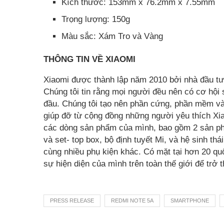
Kích thước: 153mm x 76.2mm x 7.55mm
Trọng lượng: 150g
Màu sắc: Xám Tro và Vàng
THÔNG TIN VỀ XIAOMI
Xiaomi được thành lập năm 2010 bởi nhà đầu tư 
Chúng tôi tin rằng mọi người đều nên có cơ hộ
đầu. Chúng tôi tạo nên phần cứng, phần mềm và 
giúp đỡ từ cộng đồng những người yêu thích Xia
các dòng sản phẩm của mình, bao gồm 2 sản ph
và set- top box, bộ định tuyết Mi, và hệ sinh th
cùng nhiều phụ kiện khác. Có mặt tại hơn 20 quố
sự hiện diện của mình trên toàn thế giới để trở
PRESS RELEASE
REDMI NOTE 5A
SMARTPHONE