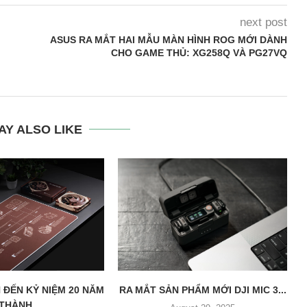
next post
ASUS RA MẮT HAI MẪU MÀN HÌNH ROG MỚI DÀNH
CHO GAME THỦ: XG258Q VÀ PG27VQ
AY ALSO LIKE
 ĐẾN KỶ NIỆM 20 NĂM
RA MẮT SẢN PHẨM MỚI DJI MIC 3...
THÀNH...