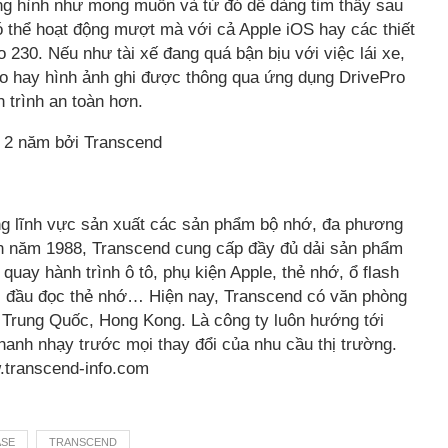
g hình như mong muốn và từ đó dễ dàng tim thấy sau
có thể hoạt động mượt mà với cả Apple iOS hay các thiết
 230. Nếu như tài xế đang quá bận bịu với việc lái xe,
o hay hình ảnh ghi được thông qua ứng dụng DrivePro
h trình an toàn hơn.
 2 năm bởi Transcend
ong lĩnh vực sản xuất các sản phẩm bộ nhớ, đa phương
oan năm 1988, Transcend cung cấp đầy đủ dải sản phẩm
ay hành trình ô tô, phụ kiện Apple, thẻ nhớ, ổ flash
, đầu đọc thẻ nhớ… Hiện nay, Transcend có văn phòng
 Trung Quốc, Hong Kong. Là công ty luôn hướng tới
anh nhạy trước mọi thay đổi của nhu cầu thị trường.
w.transcend-info.com
ASE
TRANSCEND