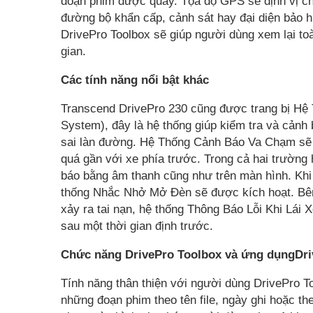
đoạn phim được quay. Tọa độ GPS sẽ định vị chí
đường bộ khẩn cấp, cảnh sát hay đại diện bảo 
DrivePro Toolbox sẽ giúp người dùng xem lại to
gian.
Các tính năng nổi bật khác
Transcend DrivePro 230 cũng được trang bị H
System), đây là hệ thống giúp kiểm tra và cảnh b
sai làn đường. Hệ Thống Cảnh Báo Va Chạm sẽ b
quá gần với xe phía trước. Trong cả hai trường h
báo bằng âm thanh cũng như trên màn hình. Khi D
thống Nhắc Nhở Mở Đèn sẽ được kích hoạt. Bên
xảy ra tai nạn, hệ thống Thông Báo Lỗi Khi Lái 
sau một thời gian định trước.
Chức năng DrivePro Toolbox và ứng dụngDri
Tính năng thân thiện với người dùng DrivePro 
những đoạn phim theo tên file, ngày ghi hoặc 