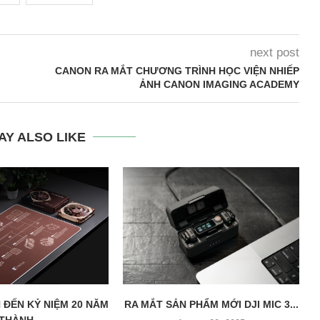
next post
CANON RA MẮT CHƯƠNG TRÌNH HỌC VIỆN NHIẾP
ẢNH CANON IMAGING ACADEMY
AY ALSO LIKE
 ĐẾN KỶ NIỆM 20 NĂM
RA MẮT SẢN PHẨM MỚI DJI MIC 3...