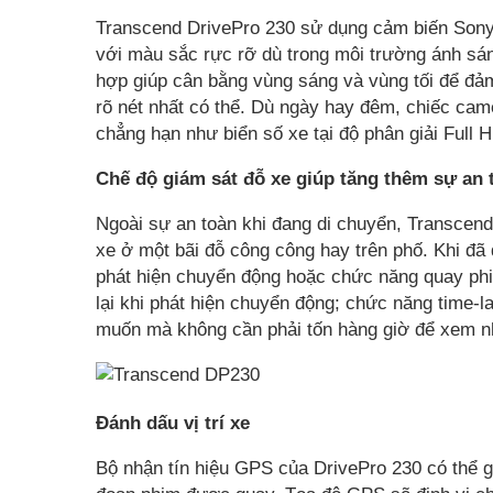
Transcend DrivePro 230 sử dụng cảm biến Sony
với màu sắc rực rỡ dù trong môi trường ánh s
hợp giúp cân bằng vùng sáng và vùng tối để đả
rõ nét nhất có thể. Dù ngày hay đêm, chiếc came
chẳng hạn như biển số xe tại độ phân giải Full
Chế độ giám sát đỗ xe giúp tăng thêm sự an 
Ngoài sự an toàn khi đang di chuyển, Transcend
xe ở một bãi đỗ công công hay trên phố. Khi đ
phát hiện chuyển động hoặc chức năng quay phi
lại khi phát hiện chuyển động; chức năng time-
muốn mà không cần phải tốn hàng giờ để xem n
Đánh dấu vị trí xe
Bộ nhận tín hiệu GPS của DrivePro 230 có thể g