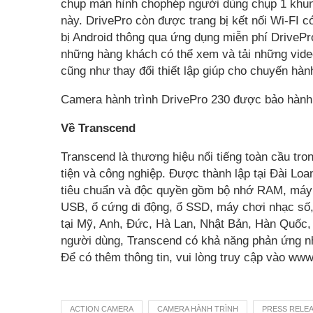
chụp màn hình chophép người dùng chụp 1 khun
này. DrivePro còn được trang bị kết nối Wi-FI 
bị Android thông qua ứng dụng miễn phí DrivePro
những hàng khách có thể xem và tải những vide
cũng như thay đổi thiết lập giúp cho chuyến hàn
Camera hành trình DrivePro 230 được bảo hành
Về Transcend
Transcend là thương hiệu nổi tiếng toàn cầu tr
tiện và công nghiệp. Được thành lập tại Đài L
tiêu chuẩn và độc quyền gồm bộ nhớ RAM, máy qu
USB, ổ cứng di động, ổ SSD, máy chơi nhạc số
tại Mỹ, Anh, Đức, Hà Lan, Nhật Bản, Hàn Quốc,
người dùng, Transcend có khả năng phản ứng nh
Để có thêm thông tin, vui lòng truy cập vào ww
ACTION CAMERA
CAMERA HÀNH TRÌNH
PRESS RELE