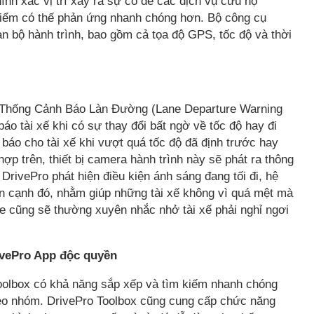
nh xác vị trí xảy ra sự cố để các dịch vụ cứu hộ
hiểm có thế phản ứng nhanh chóng hơn. Bộ công cụ
àn bộ hành trình, bao gồm cả tọa độ GPS, tốc độ và thời
ệ Thống Cảnh Báo Làn Đường (Lane Departure Warning
áo tài xế khi có sự thay đổi bất ngờ về tốc độ hay đi
áo cho tài xế khi vượt quá tốc độ đã định trước hay
ợp trên, thiết bị camera hành trình này sẽ phát ra thông
rivePro phát hiện điều kiện ánh sáng đang tối đi, hệ
 cạnh đó, nhằm giúp những tài xế không vì quá mệt mà
Xe cũng sẽ thường xuyên nhắc nhở tài xế phải nghỉ ngơi
vePro App độc quyền
Toolbox có khả năng sắp xếp và tìm kiếm nhanh chóng
theo nhóm. DrivePro Toolbox cũng cung cấp chức năng