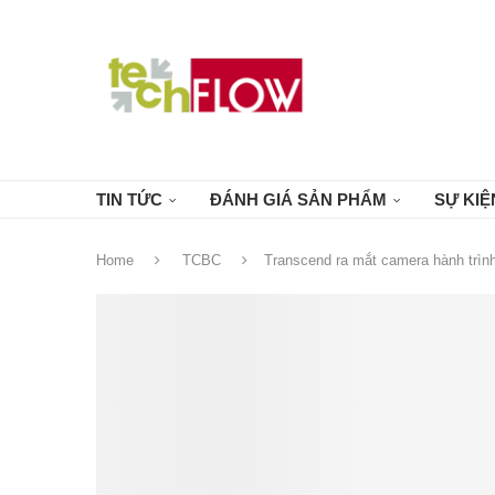
TIN TỨC
ĐÁNH GIÁ SẢN PHẨM
SỰ KIỆ
Home
TCBC
Transcend ra mắt camera hành trình