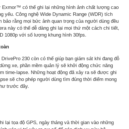
 Exmor™ có thể ghi lại những hình ảnh chất lượng cao
áng yếu. Công nghệ Wide Dynamic Range (WDR) tích
m bảo rằng mọi bức ảnh quan trọng của người dùng đều
ra này có thể dễ dàng ghi lại mọi thứ một cách chi tiết,
 HD 1080p với số lượng khung hình 30fps.
toàn
 DrivePro 230 còn có thể giúp bạn giám sát khi đang đỗ
ã dừng xe, phần mềm quản lý sẽ khởi động chức năng
m time-lapse. Những hoạt động đã xảy ra sẽ được ghi
lapse sẽ cho phép người dùng tìm đúng thời điểm mong
hư trước đây.
hi lại tọa độ GPS, ngày tháng và thời gian vào những