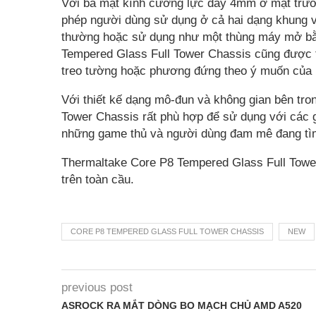
Với ba mặt kính cường lực dày 4mm ở mặt trướ
phép người dùng sử dụng ở cả hai dạng khung v
thường hoặc sử dụng như một thùng máy mở bằng
Tempered Glass Full Tower Chassis cũng được th
treo tường hoặc phương đứng theo ý muốn của 
Với thiết kế dạng mô-đun và không gian bên tro
Tower Chassis rất phù hợp để sử dụng với các g
những game thủ và người dùng đam mê đang tì
Thermaltake Core P8 Tempered Glass Full Tower
trên toàn cầu.
CORE P8 TEMPERED GLASS FULL TOWER CHASSIS
NEW
previous post
ASROCK RA MẮT DÒNG BO MẠCH CHỦ AMD A520