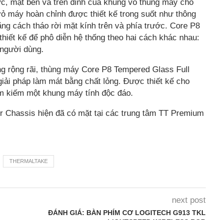
c, mặt bên và trên đỉnh của khung vỏ thùng máy cho
ỏ máy hoàn chỉnh được thiết kế trong suốt như thông
 cách tháo rời mặt kính trên và phía trước. Core P8
iết kế để phô diễn hệ thống theo hai cách khác nhau:
người dùng.
ng rộng rãi, thùng máy Core P8 Tempered Glass Full
iải pháp làm mát bằng chất lỏng. Được thiết kế cho
m kiếm một khung máy tính độc đáo.
 Chassis hiện đã có mặt tại các trung tâm TT Premium
THERMALTAKE
next post
ĐÁNH GIÁ: BÀN PHÍM CƠ LOGITECH G913 TKL