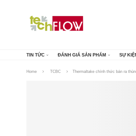
TIN TỨC
ĐÁNH GIÁ SẢN PHẨM
SỰ KIỆ
Home
TCBC
Thermaltake chính thức bán ra thù