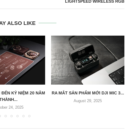
LIGHTSPEED WIRELESS RGB
AY ALSO LIKE
 ĐẾN KỶ NIỆM 20 NĂM
RA MẮT SẢN PHẨM MỚI DJI MIC 3...
THÀNH...
August 29, 2025
ober 24, 2025