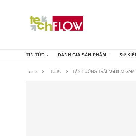
TIN TỨC
ĐÁNH GIÁ SẢN PHẨM
SỰ KIỆ
Home
TCBC
TẬN HƯỞNG TRẢI NGHIỆM GAME 