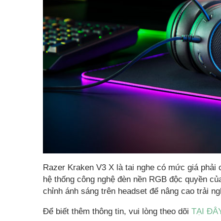
Razer Kraken V3 X là tai nghe có mức giá phải
hệ thống công nghệ đèn nền RGB độc quyền của 
chỉnh ánh sáng trên headset để nâng cao trải n
Để biết thêm thông tin, vui lòng theo dõi
TẠI ĐÂ