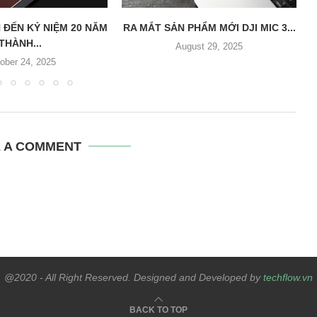
 ĐẾN KỶ NIỆM 20 NĂM
RA MẮT SẢN PHẨM MỚI DJI MIC 3...
THÀNH...
August 29, 2025
ober 24, 2025
E A COMMENT
@2020 - All Right Reserved. Designed and Developed by
techflow.vn
BACK TO TOP