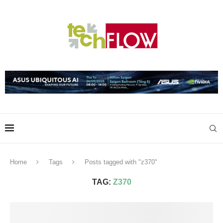
Home
Tags
Posts tagged with "z370"
TAG:
Z370