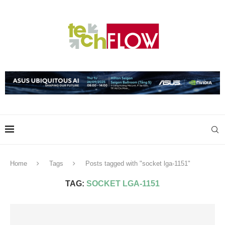
Home
Tags
Posts tagged with "socket lga-1151"
TAG:
SOCKET LGA-1151