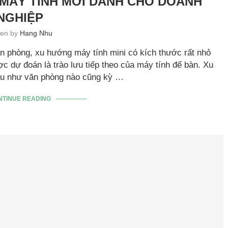
G MÁY TÍNH MỚI DÀNH CHO DOANH
NGHIỆP
tten by
Hang Nhu
n phòng, xu hướng máy tính mini có kích thước rất nhỏ
 dự đoán là trào lưu tiếp theo của máy tính để bàn. Xu
hầu như văn phòng nào cũng kỳ …
NTINUE READING