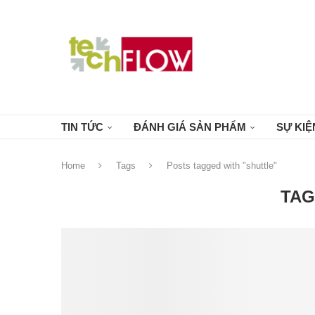
TIN TỨC
ĐÁNH GIÁ SẢN PHẨM
SỰ KIỆ
Home
Tags
Posts tagged with "shuttle"
TAG