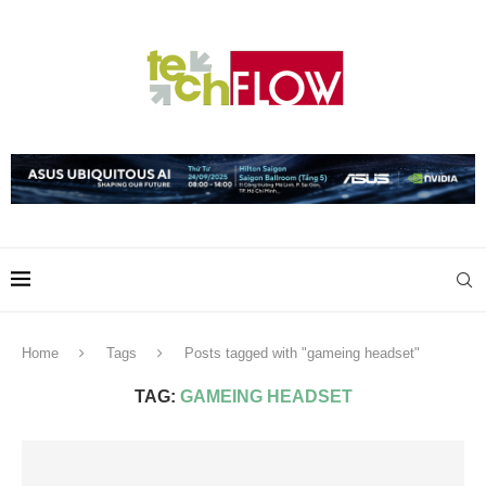
Home
Tags
Posts tagged with "gameing headset"
TAG:
GAMEING HEADSET